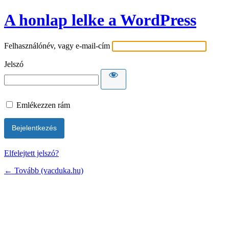
A honlap lelke a WordPress
Felhasználónév, vagy e-mail-cím
Jelszó
Emlékezzen rám
Elfelejtett jelszó?
← Tovább (vacduka.hu)