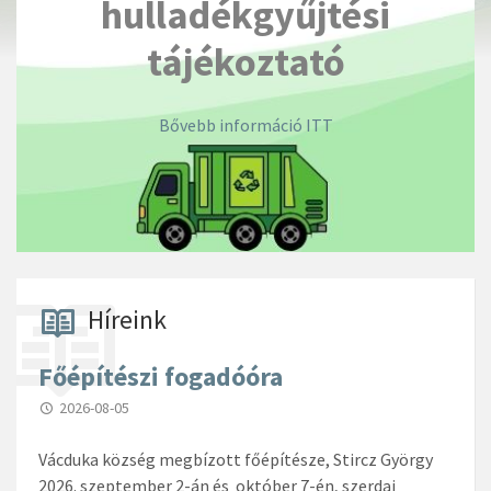
hulladékgyűjtési
tájékoztató
Bővebb információ ITT
Híreink
Főépítészi fogadóóra
2026-08-05
Vácduka község megbízott főépítésze, Stircz György
2026. szeptember 2-án és október 7-én, szerdai