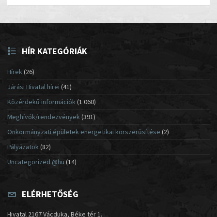
HÍR KATEGÓRIÁK
Hírek
(26)
Járási Hivatal hírei
(41)
Közérdekű információk
(1 060)
Meghívók/rendezvények
(391)
Önkormányzati épületek energetikai korszerűsítése
(2)
Pályázatok
(82)
Uncategorized @hu
(14)
ELÉRHETŐSÉG
Hivatal 2167 Vácduka, Béke tér 1.