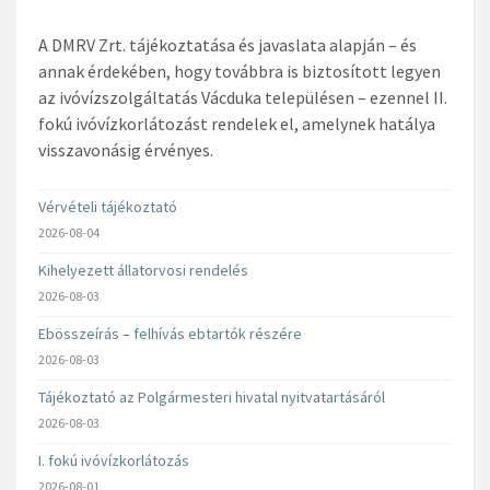
A DMRV Zrt. tájékoztatása és javaslata alapján – és
annak érdekében, hogy továbbra is biztosított legyen
az ivóvízszolgáltatás Vácduka településen – ezennel II.
fokú ivóvízkorlátozást rendelek el, amelynek hatálya
visszavonásig érvényes.
Vérvételi tájékoztató
2026-08-04
Kihelyezett állatorvosi rendelés
2026-08-03
Ebösszeírás – felhívás ebtartók részére
2026-08-03
Tájékoztató az Polgármesteri hivatal nyitvatartásáról
2026-08-03
I. fokú ivóvízkorlátozás
2026-08-01