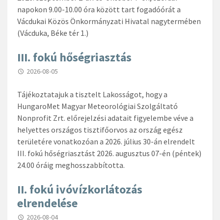
napokon 9.00-10.00 óra között tart fogadóórát a
Vácdukai Közös Önkormányzati Hivatal nagytermében
(Vácduka, Béke tér 1.)
III. fokú hőségriasztás
2026-08-05
Tájékoztatajuk a tisztelt Lakosságot, hogy a
HungaroMet Magyar Meteorológiai Szolgáltató
Nonprofit Zrt. előrejelzési adatait figyelembe véve a
helyettes országos tisztifőorvos az ország egész
területére vonatkozóan a 2026. július 30-án elrendelt
III. fokú hőségriasztást 2026. augusztus 07-én (péntek)
24.00 óráig meghosszabbította.
II. fokú ivóvízkorlátozás
elrendelése
2026-08-04