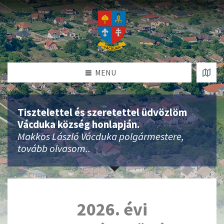
MENU
Tisztelettel és szeretettel üdvözlöm
Vácduka község honlapján.
Makkos László Vácduka polgármestere,
tovább olvasom..
2026. évi