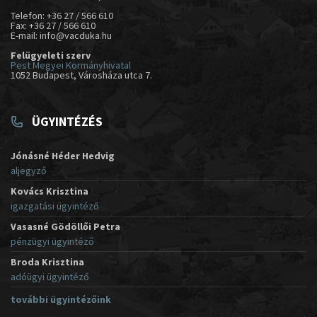
Telefon: +36 27 / 566 610
Fax: +36 27 / 566 610
E-mail: info@vacduka.hu
Felügyeleti szerv
Pest Megyei Kormányhivatal
1052 Budapest, Városháza utca 7.
ÜGYINTÉZÉS
Jónásné Héder Hedvig
aljegyző
Kovács Krisztina
igazgatási ügyintéző
Vasasné Gödöllői Petra
pénzügyi ügyintéző
Broda Krisztina
adóügyi ügyintéző
további ügyintézőink