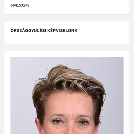
604153148
ORSZÁGGYŰLÉSI KÉPVISELŐNK