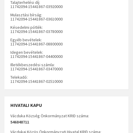
Talajterhelési díj:
11742094-15441867-03920000
Mulasztási bírság:
11742094-15441867-03610000
Késedelmi pótlék:
11742094-15441867-03780000
Egyéb bevételek:
11742094-15441867-08800000
Idegen bevételek:
11742094-15441867-04400000
Illetékbeszedési számla:
11742094-15441867-03470000
Telekadó:
11742094-15441867-02510000
HIVATALI KAPU
Vácduka Község Önkormányzat KRID száma:
546848711
Vácdukai Közös Önkormányzati Hivatal KRID száma: