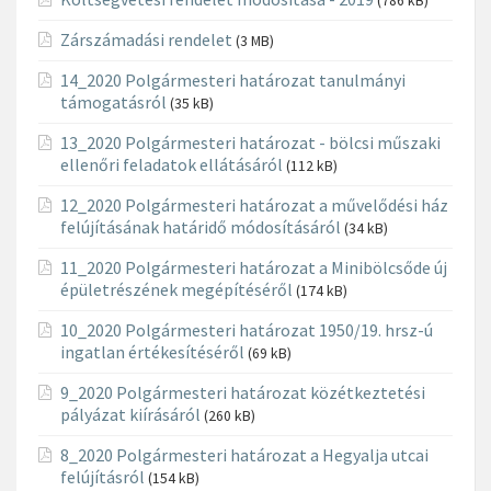
(786 kB)
Zárszámadási rendelet
(3 MB)
14_2020 Polgármesteri határozat tanulmányi
támogatásról
(35 kB)
13_2020 Polgármesteri határozat - bölcsi műszaki
ellenőri feladatok ellátásáról
(112 kB)
12_2020 Polgármesteri határozat a művelődési ház
felújításának határidő módosításáról
(34 kB)
11_2020 Polgármesteri határozat a Minibölcsőde új
épületrészének megépítéséről
(174 kB)
10_2020 Polgármesteri határozat 1950/19. hrsz-ú
ingatlan értékesítéséről
(69 kB)
9_2020 Polgármesteri határozat közétkeztetési
pályázat kiírásáról
(260 kB)
8_2020 Polgármesteri határozat a Hegyalja utcai
felújításról
(154 kB)