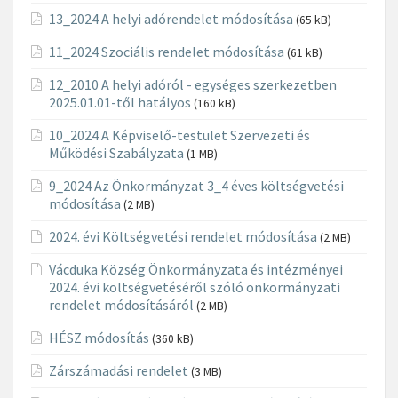
13_2024 A helyi adórendelet módosítása
(65 kB)
11_2024 Szociális rendelet módosítása
(61 kB)
12_2010 A helyi adóról - egységes szerkezetben
2025.01.01-től hatályos
(160 kB)
10_2024 A Képviselő-testület Szervezeti és
Működési Szabályzata
(1 MB)
9_2024 Az Önkormányzat 3_4 éves költségvetési
módosítása
(2 MB)
2024. évi Költségvetési rendelet módosítása
(2 MB)
Vácduka Község Önkormányzata és intézményei
2024. évi költségvetéséről szóló önkormányzati
rendelet módosításáról
(2 MB)
HÉSZ módosítás
(360 kB)
Zárszámadási rendelet
(3 MB)