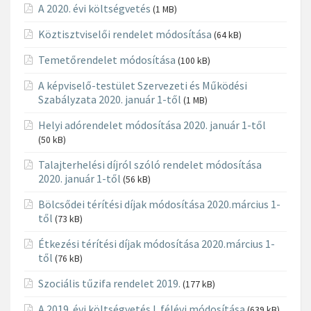
A 2020. évi költségvetés
(1 MB)
Köztisztviselői rendelet módosítása
(64 kB)
Temetőrendelet módosítása
(100 kB)
A képviselő-testület Szervezeti és Működési
Szabályzata 2020. január 1-től
(1 MB)
Helyi adórendelet módosítása 2020. január 1-től
(50 kB)
Talajterhelési díjról szóló rendelet módosítása
2020. január 1-től
(56 kB)
Bölcsődei térítési díjak módosítása 2020.március 1-
től
(73 kB)
Étkezési térítési díjak módosítása 2020.március 1-
től
(76 kB)
Szociális tűzifa rendelet 2019.
(177 kB)
A 2019. évi költségvetés I. félévi módosítása
(639 kB)