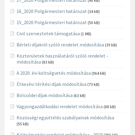
(40 kB)
16_2020 Polgármesteri határozat
(34 kB)
15_2020 Polgármesteri határozat
(50 kB)
Civil szerveztetek támogatása
(1 MB)
Bérleti díjakról szóló rendelet módosítása
(39 kB)
Közterületek használatáról szóló rendelet -
módosítása
(83 kB)
A 2020. évi költségvetés módosítása
(964 kB)
Étkezési térítési díjak módosítása
(73 kB)
Bölcsődei díjak módosítása
(63 kB)
Vagyongazdálkodási rendelet módosítása
(88 kB)
Közösségi együttélés szabályainak módosítása
(55 kB)
Költségvetési rendelet módosítása - 2019