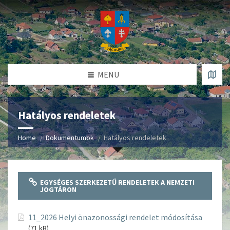
MENU
Hatályos rendeletek
Home
Dokumentumok
Hatályos rendeletek
EGYSÉGES SZERKEZETŰ RENDELETEK A NEMZETI
JOGTÁRON
11_2026 Helyi önazonossági rendelet módosítása
(71 kB)