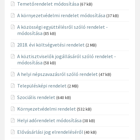
Temetőrendelet módosítása
(67 kB)
A környezetvédelmi rendelet módosítása
(37 kB)
A közösségi együttélésről szóló rendelet -
módosítása
(85 kB)
2018. évi költségvetési rendelet
(2 MB)
A köztisztviselők jogállásáról szóló rendelet -
módosítása
(58 kB)
A helyi népszavazásról szóló rendelet
(47 kB)
Településképi rendelet
(2 MB)
Szociális rendelet
(640 kB)
Környezetvédelmi rendelet
(532 kB)
Helyi adórendelet módosítása
(38 kB)
Elővásárlási jog elrendeléséről
(40 kB)