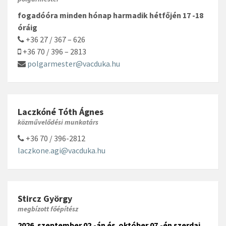
fogadóóra minden hónap harmadik hétfőjén 17 -18
óráig
+36 27 / 367 – 626
+36 70 / 396 – 2813
polgarmester@vacduka.hu
Laczkóné Tóth Ágnes
közművelődési munkatárs
+36 70 / 396-2812
laczkone.agi@vacduka.hu
Stircz György
megbízott főépítész
2026. szeptember 02.-án és október 07.-én szerdai