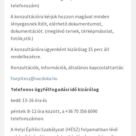
telefonszám)
A konzultációra kérjük hozzon magával minden
lényegesnek ítélt, elérhető dokumentumot,
dokumentációt. (meglévő tervek, térképmásolat,
fotók,stb.)
A konzultációra ügyenként kizárólag 15 perc áll
rendelkezésre.
Konzultációk, információk, általános kapcsolattartás:
foepitesz@vacduka.hu
Telefonos ügyfélfogadási idő kizárólag
kedd: 13-16 óra és
péntek: 8-12 óra között, a +36 70 356 6090
telefonszámon.
A Helyi Építési Szabályzat (HÉSZ) folyamatban lévő