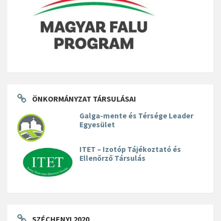
ÖNKORMÁNYZAT TÁRSULÁSAI
Galga-mente és Térsége Leader
Egyesület
ITET – Izotóp Tájékoztató és
Ellenőrző Társulás
SZÉCHENYI 2020