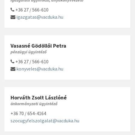
+36 27 / 566-610
igazgatas@vacduka.hu
Vasasné Gödöllői Petra
pénzügyi ügyintéző
+36 27 / 566-610
konyveles@vacduka.hu
Horváth Zsolt Lászlóné
önkormányzati ügyintéző
+36 70 / 654-4164
szocugyfelszolgalat@vacduka.hu