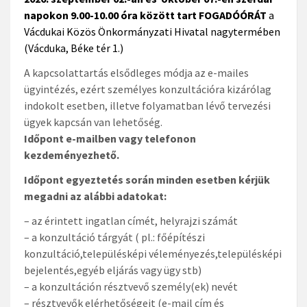
napokon 9.00-10.00 óra között
tart FOGADÓÓRÁT
a
Vácdukai Közös Önkormányzati Hivatal nagytermében
(Vácduka, Béke tér 1.)
A kapcsolattartás elsődleges módja az e-mailes
ügyintézés, ezért személyes konzultációra kizárólag
indokolt esetben, illetve folyamatban lévő tervezési
ügyek kapcsán van lehetőség.
Időpont e-mailben vagy telefonon
kezdeményezhető.
Időpont egyeztetés során minden esetben kérjük
megadni az alábbi adatokat:
– az érintett ingatlan címét, helyrajzi számát
– a konzultáció tárgyát ( pl.: főépítészi
konzultáció,településképi véleményezés,településképi
bejelentés,egyéb eljárás vagy ügy stb)
– a konzultáción résztvevő személy(ek) nevét
– résztvevők elérhetőségeit (e-mail cím és