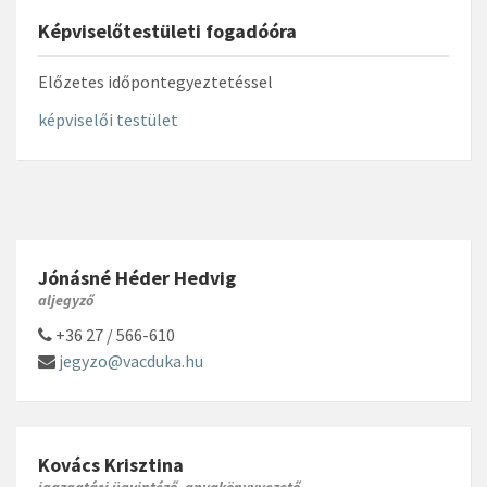
Képviselőtestületi fogadóóra
Előzetes időpontegyeztetéssel
képviselői testület
Jónásné Héder Hedvig
aljegyző
+36 27 / 566-610
jegyzo@vacduka.hu
Kovács Krisztina
igazgatási ügyintéző, anyakönyvvezető