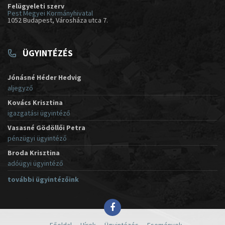
Felügyeleti szerv
Pest Megyei Kormányhivatal
1052 Budapest, Városháza utca 7.
ÜGYINTÉZÉS
Jónásné Héder Hedvig
aljegyző
Kovács Krisztina
igazgatási ügyintéző
Vasasné Gödöllői Petra
pénzügyi ügyintéző
Broda Krisztina
adóügyi ügyintéző
további ügyintézőink
Főoldal
Hírek
Ügyintézés
Események