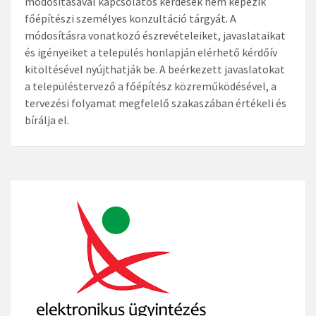
módosításával kapcsolatos kérdések nem képezik
főépítészi személyes konzultáció tárgyát. A
módosításra vonatkozó észrevételeiket, javaslataikat
és igényeiket a település honlapján elérhető kérdőív
kitöltésével nyújthatják be. A beérkezett javaslatokat
a településtervező a főépítész közreműködésével, a
tervezési folyamat megfelelő szakaszában értékeli és
bírálja el.