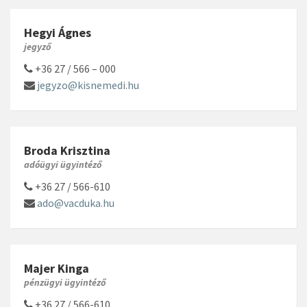
Hegyi Ágnes
jegyző
+36 27 / 566 – 000
jegyzo@kisnemedi.hu
Broda Krisztina
adóügyi ügyintéző
+36 27 / 566-610
ado@vacduka.hu
Majer Kinga
pénzügyi ügyintéző
+36 27 / 566-610