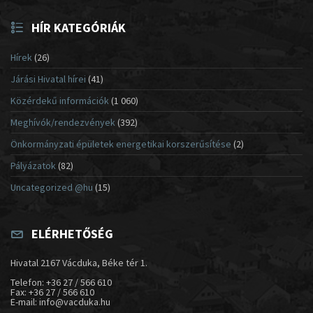
HÍR KATEGÓRIÁK
Hírek
(26)
Járási Hivatal hírei
(41)
Közérdekű információk
(1 060)
Meghívók/rendezvények
(392)
Önkormányzati épületek energetikai korszerűsítése
(2)
Pályázatok
(82)
Uncategorized @hu
(15)
ELÉRHETŐSÉG
Hivatal 2167 Vácduka, Béke tér 1.
Telefon: +36 27 / 566 610
Fax: +36 27 / 566 610
E-mail: info@vacduka.hu