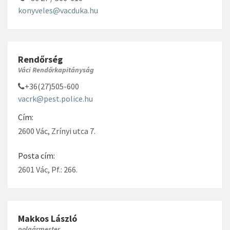
konyveles@vacduka.hu
Rendőrség
Váci Rendőrkapitányság
+36(27)505-600
vacrk@pest.police.hu
Cím:
2600 Vác, Zrínyi utca 7.
Posta cím:
2601 Vác, Pf.: 266.
Makkos László
polgármester