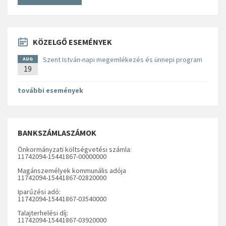
KÖZELGŐ ESEMÉNYEK
Szent István-napi megemlékezés és ünnepi program
AUG
19
további események
BANKSZÁMLASZÁMOK
Önkormányzati költségvetési számla:
11742094-15441867-00000000
Magánszemélyek kommunális adója
11742094-15441867-02820000
Iparűzési adó:
11742094-15441867-03540000
Talajterhelési díj:
11742094-15441867-03920000