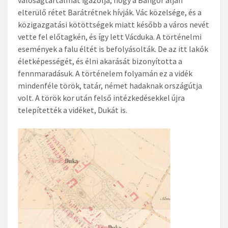
elterülő rétet Barátrétnek hívják. Vác közelsége, és a
közigazgatási kötöttségek miatt később a város nevét
vette fel előtagkén, és így lett Vácduka. A történelmi
események a falu éltét is befolyásolták. De az itt lakók
életképességét, és élni akarását bizonyította a
fennmaradásuk. A történelem folyamán ez a vidék
mindenféle török, tatár, német hadaknak országútja
volt. A török kor után felső intézkedésekkel újra
telepítették a vidéket, Dukát is.