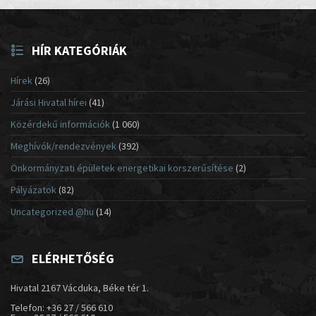
HÍR KATEGÓRIÁK
Hírek
(26)
Járási Hivatal hírei
(41)
Közérdekű információk
(1 060)
Meghívók/rendezvények
(392)
Önkormányzati épületek energetikai korszerűsítése
(2)
Pályázatok
(82)
Uncategorized @hu
(14)
ELÉRHETŐSÉG
Hivatal 2167 Vácduka, Béke tér 1.
Telefon: +36 27 / 566 610