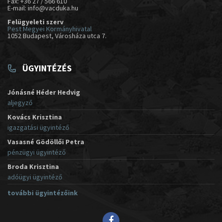
Fax: +36 27 / 566 610
E-mail: info@vacduka.hu
Felügyeleti szerv
Pest Megyei Kormányhivatal
1052 Budapest, Városháza utca 7.
ÜGYINTÉZÉS
Jónásné Héder Hedvig
aljegyző
Kovács Krisztina
igazgatási ügyintéző
Vasasné Gödöllői Petra
pénzügyi ügyintéző
Broda Krisztina
adóügyi ügyintéző
további ügyintézőink