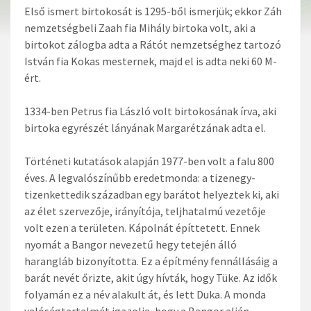
Első ismert birtokosát is 1295-ből ismerjük; ekkor Záh
nemzetségbeli Zaah fia Mihály birtoka volt, aki a
birtokot zálogba adta a Rátót nemzetséghez tartozó
István fia Kokas mesternek, majd el is adta neki 60 M-
ért.
1334-ben Petrus fia László volt birtokosának írva, aki
birtoka egyrészét lányának Margarétzának adta el.
Történeti kutatások alapján 1977-ben volt a falu 800
éves. A legvalószínűbb eredetmonda: a tizenegy-
tizenkettedik században egy barátot helyeztek ki, aki
az élet szervezője, irányítója, teljhatalmú vezetője
volt ezen a területen. Kápolnát építtetett. Ennek
nyomát a Bangor nevezetű hegy tetején álló
harangláb bizonyította. Ez a építmény fennállásáig a
barát nevét őrizte, akit úgy hívták, hogy Tüke. Az idők
folyamán ez a név alakult át, és lett Duka. A monda
valóságtartalmát igazolja, hogy a Bangor alján