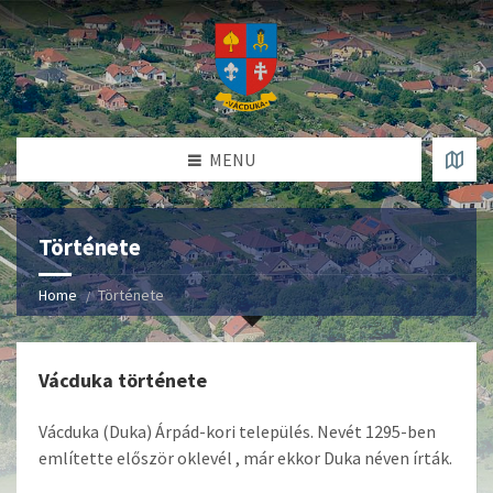
MENU
Története
Home
Története
Vácduka története
Vácduka (Duka) Árpád-kori település. Nevét 1295-ben
említette először oklevél , már ekkor Duka néven írták.