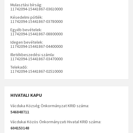
Mulasztási bírság:
11742094-15441867-03610000
Késedelmi pótlék:
11742094-15441867-03780000
Egyéb bevételek:
11742094-15441867-08800000
Idegen bevételek:
11742094-15441867-04400000
Illetékbeszedési számla:
11742094-15441867-03470000
Telekadó:
11742094-15441867-02510000
HIVATALI KAPU
Vácduka Község Önkormányzat KRID száma:
546848711
Vácdukai Közös Önkormányzati Hivatal KRID száma:
604153148