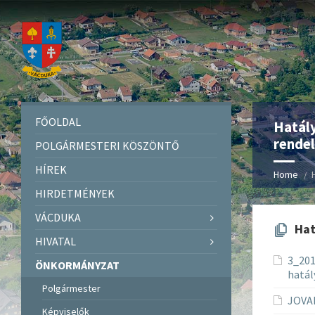
FŐOLDAL
Hatály
rendel
POLGÁRMESTERI KÖSZÖNTŐ
HÍREK
Home
HIRDETMÉNYEK
VÁCDUKA
Hat
HIVATAL
3_201
ÖNKORMÁNYZAT
hatál
Polgármester
JOVA
Képviselők