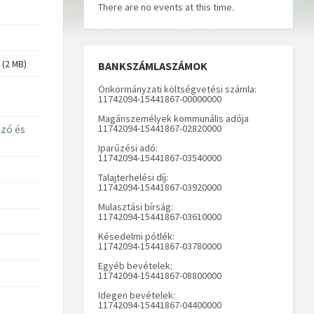
There are no events at this time.
(2 MB)
BANKSZÁMLASZÁMOK
Önkormányzati költségvetési számla:
11742094-15441867-00000000
Magánszemélyek kommunális adója
zó és
11742094-15441867-02820000
Iparűzési adó:
11742094-15441867-03540000
Talajterhelési díj:
11742094-15441867-03920000
Mulasztási bírság:
11742094-15441867-03610000
Késedelmi pótlék:
11742094-15441867-03780000
Egyéb bevételek:
11742094-15441867-08800000
Idegen bevételek:
11742094-15441867-04400000