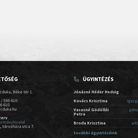
ETŐSÉG
ÜGYINTÉZÉS
cduka, Béke tér 1.
Jónásné Héder Hedvig
 / 566 610
Kovács Krisztina
igazg
66 610
acduka.hu
Vasasné Gödöllői
pénz
Petra
zerv
ormányhivatal
Broda Krisztina
adó
 Városháza utca 7.
további ügyintézőink