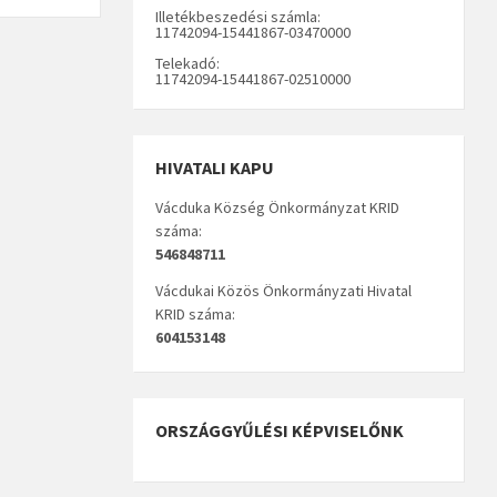
Illetékbeszedési számla:
11742094-15441867-03470000
Telekadó:
11742094-15441867-02510000
HIVATALI KAPU
Vácduka Község Önkormányzat KRID
száma:
546848711
Vácdukai Közös Önkormányzati Hivatal
KRID száma:
604153148
ORSZÁGGYŰLÉSI KÉPVISELŐNK