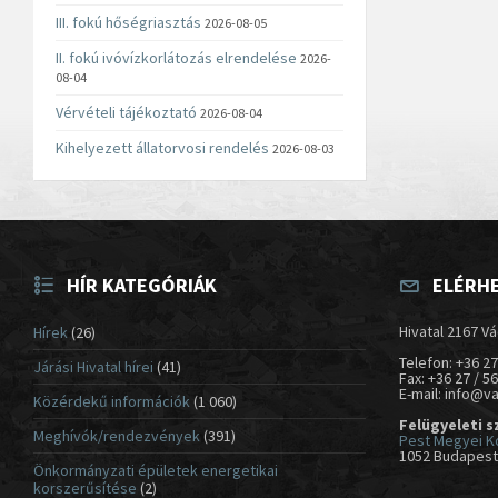
III. fokú hőségriasztás
2026-08-05
II. fokú ivóvízkorlátozás elrendelése
2026-
08-04
Vérvételi tájékoztató
2026-08-04
Kihelyezett állatorvosi rendelés
2026-08-03
HÍR KATEGÓRIÁK
ELÉRH
Hivatal 2167 Vá
Hírek
(26)
Telefon: +36 27
Járási Hivatal hírei
(41)
Fax: +36 27 / 5
E-mail: info@v
Közérdekű információk
(1 060)
Felügyeleti s
Meghívók/rendezvények
(391)
Pest Megyei K
1052 Budapest,
Önkormányzati épületek energetikai
korszerűsítése
(2)