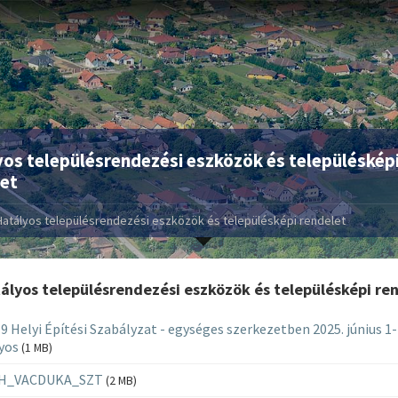
os településrendezési eszközök és településkép
et
Hatályos településrendezési eszközök és településképi rendelet
ályos településrendezési eszközök és településképi re
9 Helyi Építési Szabályzat - egységes szerkezetben 2025. június 1-
yos
(1 MB)
H_VACDUKA_SZT
(2 MB)