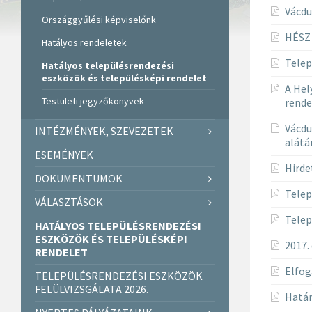
Vácdu
Országgyűlési képviselőnk
HÉSZ 
Hatályos rendeletek
Telep
Hatályos településrendezési
eszközök és településképi rendelet
A Hel
Testületi jegyzőkönyvek
rende
Vácdu
INTÉZMÉNYEK, SZEVEZETEK
alát
ESEMÉNYEK
Hirde
DOKUMENTUMOK
Telep
VÁLASZTÁSOK
Telep
HATÁLYOS TELEPÜLÉSRENDEZÉSI
ESZKÖZÖK ÉS TELEPÜLÉSKÉPI
2017.
RENDELET
Elfog
TELEPÜLÉSRENDEZÉSI ESZKÖZÖK
FELÜLVIZSGÁLATA 2026.
Határ