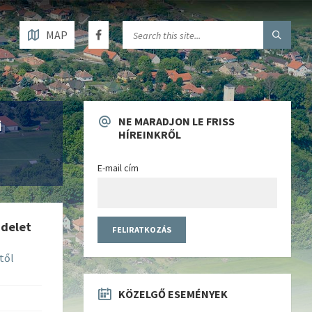
MAP
NE MARADJON LE FRISS
i
HÍREINKRŐL
E-mail cím
ndelet
től
KÖZELGŐ ESEMÉNYEK