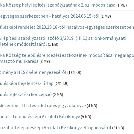
ka Község helyi építési szabályzatának 2. sz. módosítása
(1 MB)
egységes szerkezetben - hatályos 2024.06.15-től
(1 MB)
ülésképi rendelet 2023.10.18-tól hatályos-egységes szerkezetben
yi építési szabályzatról szóló 3/2019. (III.1.) sz. önkormányzati
letének módosításáról
(1 MB)
ka Község településrendezési eszközeinek módosítása megalapo
ámasztó munkarész
(3 MB)
tmény a HÉSZ véleményezéséről
(185 kB)
ülésképi bejelentés- űrlap
(251 kB)
ülésfejlesztési koncepció
(2 MB)
 december 11-i testületi ülés jegyzőkönyve
(4 MB)
adott Településképi Arculati Kézikönyv
(9 MB)
ozat a Településképi Arculati Kézikönyv elfogadásáról
(31 kB)