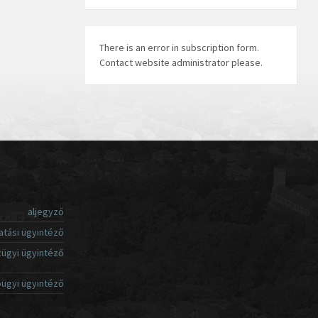
There is an error in subscription form.
Contact website administrator please.
aljegyző
atási ügyintéző
ügyi ügyintéző
ügyi ügyintéző