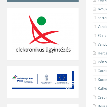
hvb j
sorre
Vando
Fézle
Vando
Hercz
Pénze
Garai
Kucse
Kalkó
Csepr
Bossá