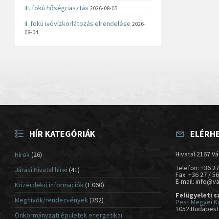
III. fokú hőségriasztás
2026-08-05
II. fokú ivóvízkorlátozás elrendelése
2026-
08-04
HÍR KATEGÓRIÁK
ELÉRH
Hivatal 2167 Vá
Hírek
(26)
Telefon: +36 27
Járási Hivatal hírei
(41)
Fax: +36 27 / 5
E-mail: info@v
Közérdekű információk
(1 060)
Felügyeleti s
Meghívók/rendezvények
(392)
Pest Megyei K
1052 Budapest,
Önkormányzati épületek energetikai