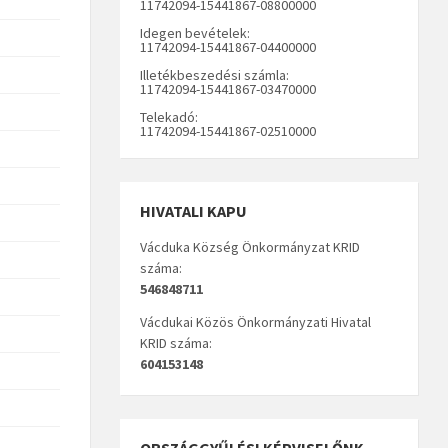
11742094-15441867-08800000
Idegen bevételek:
11742094-15441867-04400000
Illetékbeszedési számla:
11742094-15441867-03470000
Telekadó:
11742094-15441867-02510000
HIVATALI KAPU
Vácduka Község Önkormányzat KRID
száma:
546848711
Vácdukai Közös Önkormányzati Hivatal
KRID száma:
604153148
ORSZÁGGYŰLÉSI KÉPVISELŐNK