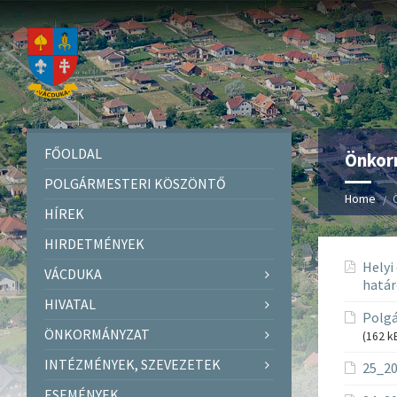
FŐOLDAL
Önkor
POLGÁRMESTERI KÖSZÖNTŐ
Home
HÍREK
HIRDETMÉNYEK
Helyi
VÁCDUKA
határ
HIVATAL
Polgá
ÖNKORMÁNYZAT
(162 k
INTÉZMÉNYEK, SZEVEZETEK
25_20
ESEMÉNYEK