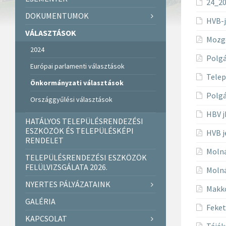
24_20
DOKUMENTUMOK
HVB-
VÁLASZTÁSOK
Mozgó
2024
Polgá
Európai parlamenti választások
Telep
Önkormányzati választások
Polgá
Országgyűlési választások
HBV j
HATÁLYOS TELEPÜLÉSRENDEZÉSI
ESZKÖZÖK ÉS TELEPÜLÉSKÉPI
HVB j
RENDELET
Molná
TELEPÜLÉSRENDEZÉSI ESZKÖZÖK
FELÜLVIZSGÁLATA 2026.
Molná
NYERTES PÁLYÁZATAINK
Makko
GALÉRIA
Feket
KAPCSOLAT
Tájék