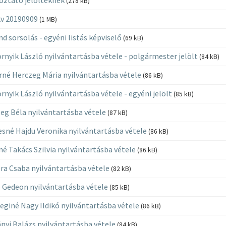
(278 kB)
kv 20190909
(1 MB)
nd sorsolás - egyéni listás képviselő
(69 kB)
rnyik László nyilvántartásba vétele - polgármester jelölt
(84 kB)
rné Herczeg Mária nyilvántartásba vétele
(86 kB)
rnyik László nyilvántartásba vétele - egyéni jelölt
(85 kB)
eg Béla nyilvántartásba vétele
(87 kB)
sné Hajdu Veronika nyilvántartásba vétele
(86 kB)
né Takács Szilvia nyilvántartásba vétele
(86 kB)
ra Csaba nyilvántartásba vétele
(82 kB)
 Gedeon nyilvántartásba vétele
(85 kB)
eginé Nagy Ildikó nyilvántartásba vétele
(86 kB)
nyi Balázs nyilvántartásba vétele
(84 kB)