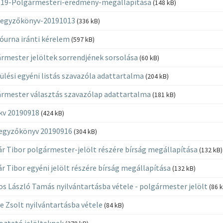
19-Polgármesteri-eredmény-megállapítása
(148 kB)
jegyzőkönyv-20191013
(336 kB)
urna iránti kérelem
(597 kB)
rmester jelöltek sorrendjének sorsolása
(60 kB)
ülési egyéni listás szavazóla adattartalma
(204 kB)
rmester választás szavazólap adattartalma
(181 kB)
kv 20190918
(424 kB)
egyzőkönyv 20190916
(304 kB)
r Tibor polgármester-jelölt részére bírság megállapítása
(132 kB)
r Tibor egyéni jelölt részére bírság megállapítása
(132 kB)
s László Tamás nyilvántartásba vétele - polgármester jelölt
(86 
e Zsolt nyilvántartásba vétele
(84 kB)
oztató jelölteknek