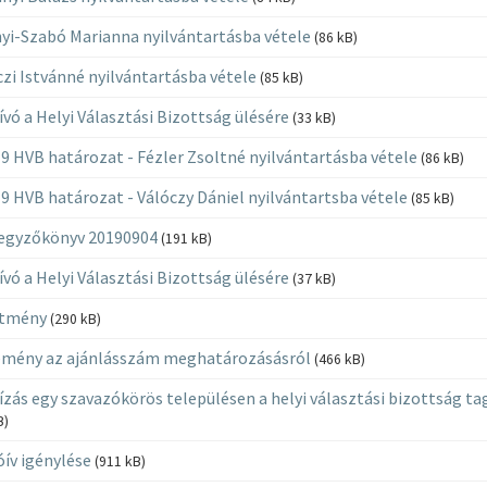
yi-Szabó Marianna nyilvántartásba vétele
(86 kB)
zi Istvánné nyilvántartásba vétele
(85 kB)
vó a Helyi Választási Bizottság ülésére
(33 kB)
9 HVB határozat - Fézler Zsoltné nyilvántartásba vétele
(86 kB)
9 HVB határozat - Válóczy Dániel nyilvántartsba vétele
(85 kB)
egyzőkönyv 20190904
(191 kB)
vó a Helyi Választási Bizottság ülésére
(37 kB)
etmény
(290 kB)
mény az ajánlásszám meghatározásásról
(466 kB)
zás egy szavazókörös településen a helyi választási bizottság ta
B)
óív igénylése
(911 kB)