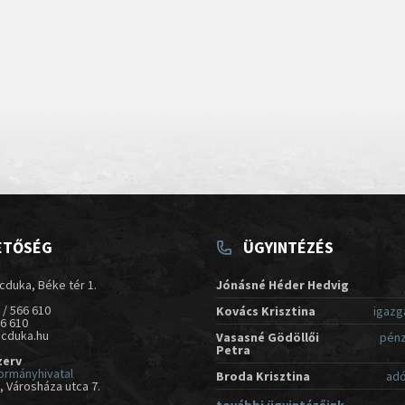
ETŐSÉG
ÜGYINTÉZÉS
cduka, Béke tér 1.
Jónásné Héder Hedvig
 / 566 610
Kovács Krisztina
igazg
66 610
acduka.hu
Vasasné Gödöllői
pénz
Petra
zerv
ormányhivatal
Broda Krisztina
adó
 Városháza utca 7.