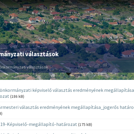
mányzati választások
Önkormányzati választások
 önkormányzati képviselő választás eredményének megállapítás
ozat
(186 kB)
rmesteri választás eredményének megállapítása_jogerős határo
B)
19-Képviselő-megállapító-határozat
(175 kB)