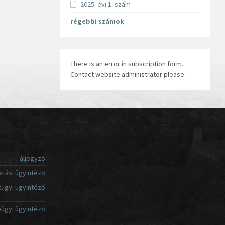
2025. évi 1. szám
régebbi számok
There is an error in subscription form.
Contact website administrator please.
aljegyző
atási ügyintéző
ügyi ügyintéző
ügyi ügyintéző