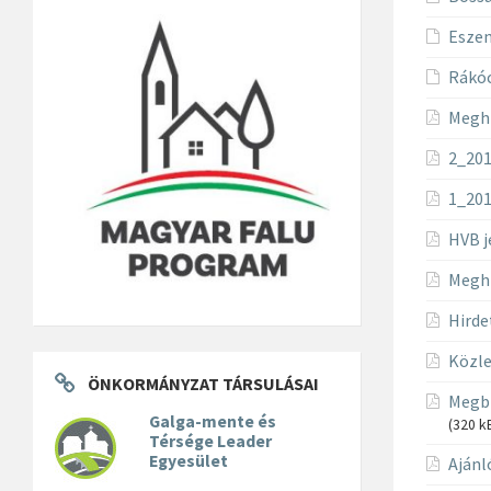
Eszen
Rákóc
Meghí
2_201
1_201
HVB j
Meghí
Hird
Közle
ÖNKORMÁNYZAT TÁRSULÁSAI
Megbí
Galga-mente és
(320 k
Térsége Leader
Egyesület
Ajánl