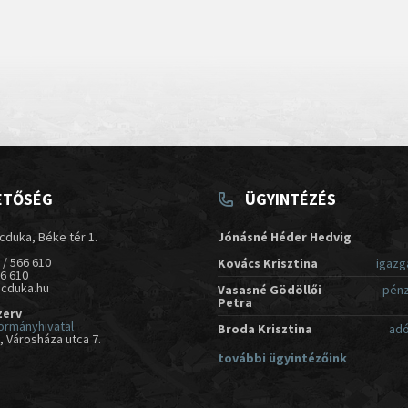
ETŐSÉG
ÜGYINTÉZÉS
cduka, Béke tér 1.
Jónásné Héder Hedvig
 / 566 610
Kovács Krisztina
igazg
66 610
acduka.hu
Vasasné Gödöllői
pénz
Petra
zerv
ormányhivatal
Broda Krisztina
adó
 Városháza utca 7.
további ügyintézőink