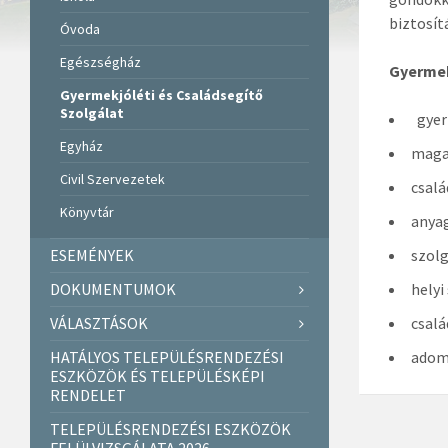
biztosít
Óvoda
Egészségház
Gyermek
Gyermekjóléti és Családsegítő
Szolgálat
gyer
Egyház
maga
Civil Szervezetek
csalá
Könyvtár
anya
ESEMÉNYEK
szolg
DOKUMENTUMOK
helyi
VÁLASZTÁSOK
csalá
HATÁLYOS TELEPÜLÉSRENDEZÉSI
adomá
ESZKÖZÖK ÉS TELEPÜLÉSKÉPI
RENDELET
TELEPÜLÉSRENDEZÉSI ESZKÖZÖK
FELÜLVIZSGÁLATA 2026.