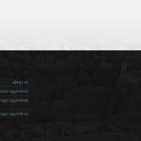
aljegyző
atási ügyintéző
ügyi ügyintéző
ügyi ügyintéző