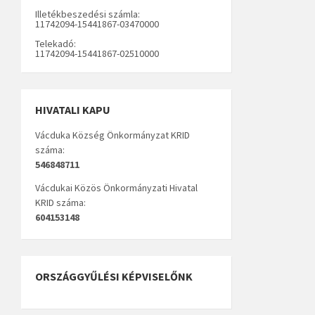
Illetékbeszedési számla:
11742094-15441867-03470000
Telekadó:
11742094-15441867-02510000
HIVATALI KAPU
Vácduka Község Önkormányzat KRID
száma:
546848711
Vácdukai Közös Önkormányzati Hivatal
KRID száma:
604153148
ORSZÁGGYŰLÉSI KÉPVISELŐNK