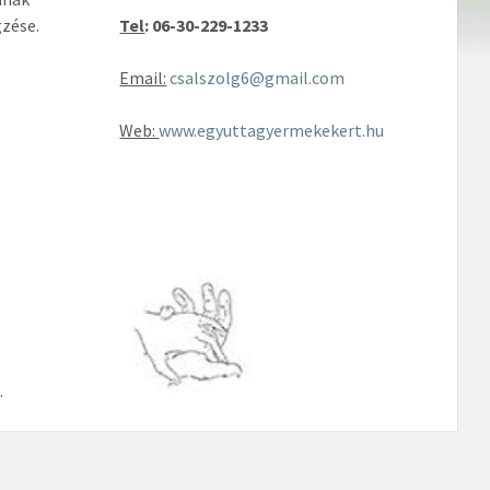
gzése.
Tel
: 06-30-229-1233
Email:
csalszolg6@gmail.com
Web:
www.egyuttagyermekekert.hu
.