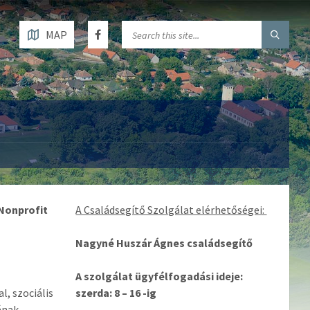
MAP
onprofit
A Családsegítő Szolgálat elérhetőségei:
Nagyné Huszár Ágnes családsegítő
A szolgálat ügyfélfogadási ideje:
, szociális
szerda: 8 – 16 -ig
ának