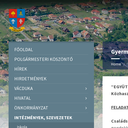
FŐOLDAL
Gyerme
POLGÁRMESTERI KÖSZÖNTŐ
Home
HÍREK
HIRDETMÉNYEK
“EGYÜT
VÁCDUKA
Közhasz
HIVATAL
FELADA
ÖNKORMÁNYZAT
INTÉZMÉNYEK, SZEVEZETEK
Családs
Iskola
gondokka