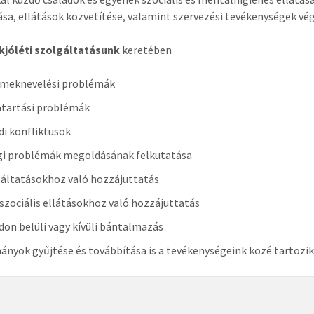
ása, ellátások közvetítése, valamint szervezési tevékenységek vé
jóléti szolgáltatásunk
keretében
meknevelési problémák
tartási problémák
di konfliktusok
gi problémák megoldásának felkutatása
áltatásokhoz való hozzájuttatás
 szociális ellátásokhoz való hozzájuttatás
don belüli vagy kívüli bántalmazás
nyok gyűjtése és továbbítása is a tevékenységeink közé tartozik