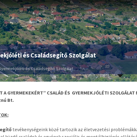
kjóléti és Családsegítő Szolgálat
Gyermekjóléti és Családsegítő Szolgálat
T A GYERMEKEKÉRT” CSALÁD ÉS GYERMEKJÓLÉTI SZOLGÁLAT N
nú Bt.
TOK:
egítő
tevékenységeink közé tartozik az életvezetési problémákkal
l küzdő családok és egyének szociális és mentálhigiénés ellátás