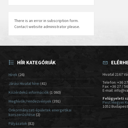
There is an error in subscription form.
Contact website administrator please.
HÍR KATEGÓRIÁK
ELÉRH
Hivatal 2167 Vá
Hírek
(26)
Telefon: +36 27
Járási Hivatal hírei
(41)
Fax: +36 27 / 5
E-mail: info@v
Közérdekű információk
(1 060)
Felügyeleti s
Meghívók/rendezvények
(391)
Pest Megyei K
1052 Budapest,
Önkormányzati épületek energetikai
korszerűsítése
(2)
Pályázatok
(82)