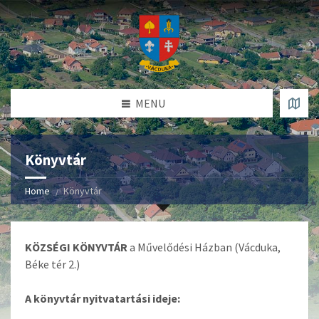
MENU
Könyvtár
Home
Könyvtár
KÖZSÉGI
KÖNYVTÁR
a Művelődési Házban (Vácduka,
Béke tér 2.)
A könyvtár nyitvatartási ideje: