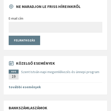
NE MARADJON LE FRISS HÍREINKRŐL
E-mail cím
KÖZELGŐ ESEMÉNYEK
Szent István-napi megemlékezés és ünnepi program
AUG
19
további események
BANKSZÁMLASZÁMOK