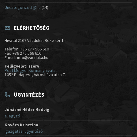
Uncategorized @hu
(14)
ELÉRHETŐSÉG
Hivatal 2167 Vácduka, Béke tér 1.
Telefon: +36 27 / 566 610
Fax: +36 27 / 566 610
E-mail: info@vacduka.hu
Felügyeleti szerv
Pest Megyei Kormányhivatal
1052 Budapest, Városháza utca 7.
ÜGYINTÉZÉS
Jónásné Héder Hedvig
aljegyző
Kovács Krisztina
igazgatási ügyintéző