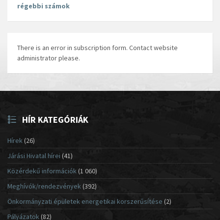
régebbi számok
There is an error in subscription form. Contact website
administrator please.
HÍR KATEGÓRIÁK
Hírek
(26)
Járási Hivatal hírei
(41)
Közérdekű információk
(1 060)
Meghívók/rendezvények
(392)
Önkormányzati épületek energetikai korszerűsítése
(2)
Pályázatok
(82)