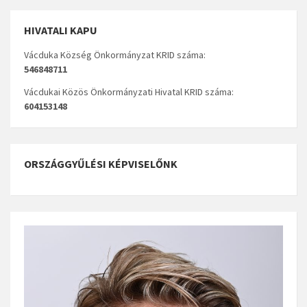
HIVATALI KAPU
Vácduka Község Önkormányzat KRID száma:
546848711
Vácdukai Közös Önkormányzati Hivatal KRID száma:
604153148
ORSZÁGGYŰLÉSI KÉPVISELŐNK