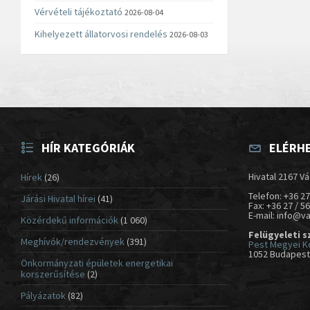
Vérvételi tájékoztató
2026-08-04
Kihelyezett állatorvosi rendelés
2026-08-03
HÍR KATEGÓRIÁK
ELÉRH
Hivatal 2167 Vá
Hírek
(26)
Telefon: +36 27
Járási Hivatal hírei
(41)
Fax: +36 27 / 5
E-mail: info@v
Közérdekű információk
(1 060)
Felügyeleti s
Meghívók/rendezvények
(391)
Pest Megyei K
1052 Budapest,
Önkormányzati épületek energetikai
korszerűsítése
(2)
Pályázatok
(82)