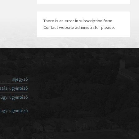
There is an error in subscription form.
Contact website administrator please.
aljegyző
atási ügyintéző
ügyi ügyintéző
ügyi ügyintéző