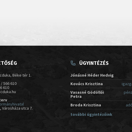
ETŐSÉG
ÜGYINTÉZÉS
cduka, Béke tér 1.
Jónásné Héder Hedvig
 / 566 610
Kovács Krisztina
igazg
66 610
acduka.hu
Vasasné Gödöllői
pénz
Petra
zerv
ormányhivatal
Broda Krisztina
adó
 Városháza utca 7.
további ügyintézőink