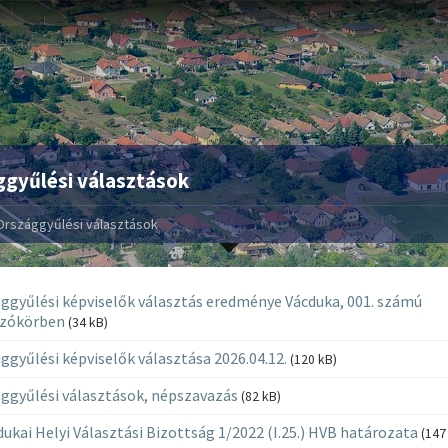
ggyűlési választások
Országgyűlési választások
ggyűlési képviselők választás eredménye Vácduka, 001. számú
azókörben
(34 kB)
ggyűlési képviselők választása 2026.04.12.
(120 kB)
ggyűlési választások, népszavazás
(82 kB)
dukai Helyi Választási Bizottság 1/2022 (I.25.) HVB határozata
(147