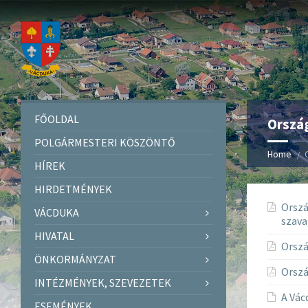
FŐOLDAL
Orszá
POLGÁRMESTERI KÖSZÖNTŐ
Home
HÍREK
HIRDETMÉNYEK
Orszá
VÁCDUKA
szav
HIVATAL
Orszá
ÖNKORMÁNYZAT
Orszá
INTÉZMÉNYEK, SZEVEZETEK
A Vác
ESEMÉNYEK