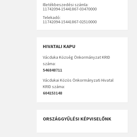
Illetékbeszedési számla:
11742094-15441867-03470000
Telekadó:
11742094-15441867-02510000
HIVATALI KAPU
Vácduka Község Önkormányzat KRID
száma:
546848711
Vácdukai Közös Önkormányzati Hivatal
KRID száma:
604153148
ORSZÁGGYŰLÉSI KÉPVISELŐNK