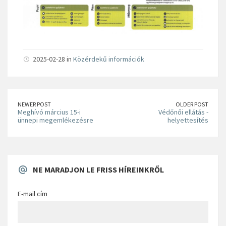
2025-02-28 in
Közérdekű információk
NEWER POST
OLDER POST
Meghívó március 15-i
Védőnői ellátás -
ünnepi megemlékezésre
helyettesítés
NE MARADJON LE FRISS HÍREINKRŐL
E-mail cím