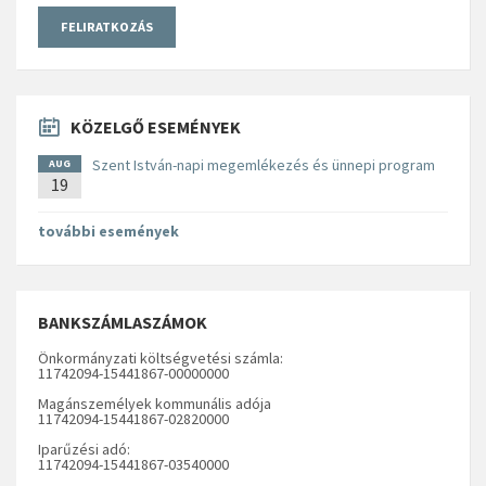
KÖZELGŐ ESEMÉNYEK
Szent István-napi megemlékezés és ünnepi program
AUG
19
további események
BANKSZÁMLASZÁMOK
Önkormányzati költségvetési számla:
11742094-15441867-00000000
Magánszemélyek kommunális adója
11742094-15441867-02820000
Iparűzési adó:
11742094-15441867-03540000