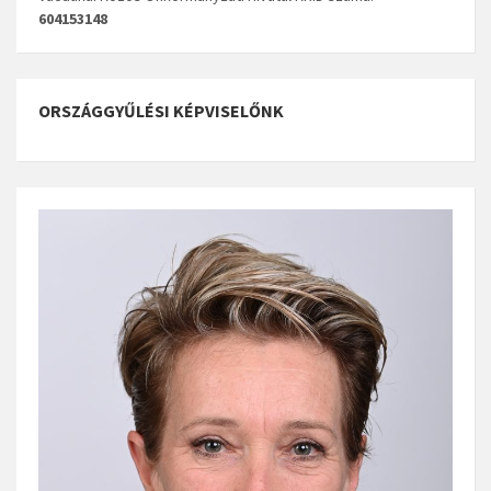
604153148
ORSZÁGGYŰLÉSI KÉPVISELŐNK