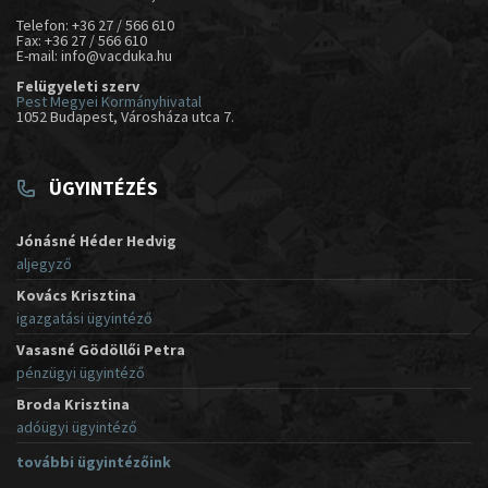
Telefon: +36 27 / 566 610
Fax: +36 27 / 566 610
E-mail: info@vacduka.hu
Felügyeleti szerv
Pest Megyei Kormányhivatal
1052 Budapest, Városháza utca 7.
ÜGYINTÉZÉS
Jónásné Héder Hedvig
aljegyző
Kovács Krisztina
igazgatási ügyintéző
Vasasné Gödöllői Petra
pénzügyi ügyintéző
Broda Krisztina
adóügyi ügyintéző
további ügyintézőink