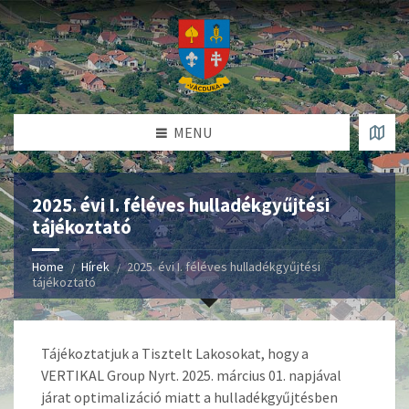
MENU
2025. évi I. féléves hulladékgyűjtési
tájékoztató
Home
Hírek
2025. évi I. féléves hulladékgyűjtési
tájékoztató
Tájékoztatjuk a Tisztelt Lakosokat, hogy a
VERTIKAL Group Nyrt. 2025. március 01. napjával
járat optimalizáció miatt a hulladékgyűjtésben