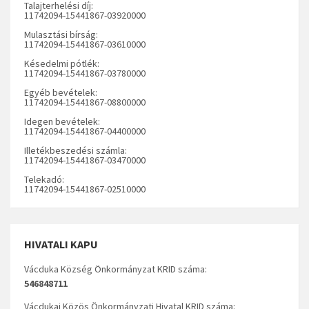
Talajterhelési díj:
11742094-15441867-03920000
Mulasztási bírság:
11742094-15441867-03610000
Késedelmi pótlék:
11742094-15441867-03780000
Egyéb bevételek:
11742094-15441867-08800000
Idegen bevételek:
11742094-15441867-04400000
Illetékbeszedési számla:
11742094-15441867-03470000
Telekadó:
11742094-15441867-02510000
HIVATALI KAPU
Vácduka Község Önkormányzat KRID száma:
546848711
Vácdukai Közös Önkormányzati Hivatal KRID száma: