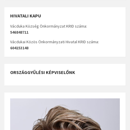
HIVATALI KAPU
Vácduka Község Önkormányzat KRID száma:
546848711
Vácdukai Közös Önkormányzati Hivatal KRID száma:
604153148
ORSZÁGGYŰLÉSI KÉPVISELŐNK