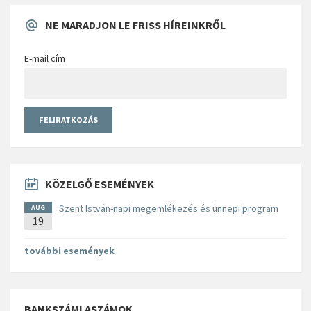
NE MARADJON LE FRISS HÍREINKRŐL
E-mail cím
KÖZELGŐ ESEMÉNYEK
Szent István-napi megemlékezés és ünnepi program
AUG
19
további események
BANKSZÁMLASZÁMOK