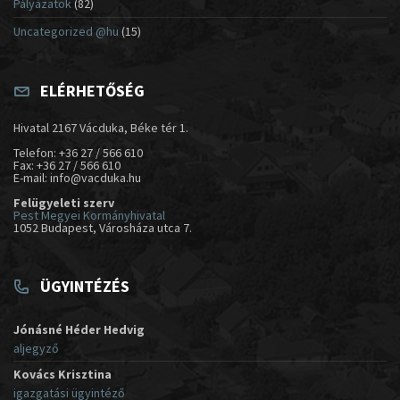
Pályázatok
(82)
Uncategorized @hu
(15)
ELÉRHETŐSÉG
Hivatal 2167 Vácduka, Béke tér 1.
Telefon: +36 27 / 566 610
Fax: +36 27 / 566 610
E-mail: info@vacduka.hu
Felügyeleti szerv
Pest Megyei Kormányhivatal
1052 Budapest, Városháza utca 7.
ÜGYINTÉZÉS
Jónásné Héder Hedvig
aljegyző
Kovács Krisztina
igazgatási ügyintéző