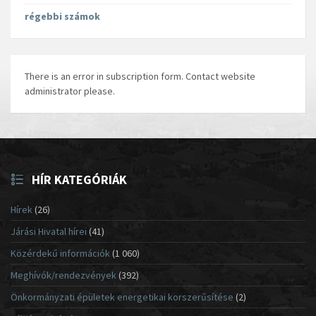
régebbi számok
There is an error in subscription form. Contact website
administrator please.
HÍR KATEGÓRIÁK
Hírek
(26)
Járási Hivatal hírei
(41)
Közérdekű információk
(1 060)
Meghívók/rendezvények
(392)
Önkormányzati épületek energetikai korszerűsítése
(2)