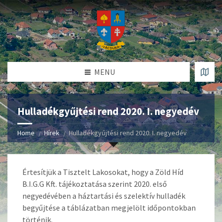
MENU
Hulladékgyűjtési rend 2020. I. negyedév
Home
Hírek
Hulladékgyűjtési rend 2020. I. negyedév
Értesítjük a Tisztelt Lakosokat, hogy a Zöld Híd
B.I.G.G Kft. tájékoztatása szerint 2020. első
negyedévében a háztartási és szelektív hulladék
begyűjtése a táblázatban megjelölt időpontokban
történik.