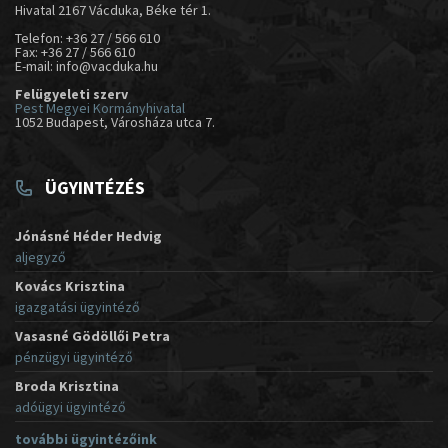
Hivatal 2167 Vácduka, Béke tér 1.
Telefon: +36 27 / 566 610
Fax: +36 27 / 566 610
E-mail: info@vacduka.hu
Felügyeleti szerv
Pest Megyei Kormányhivatal
1052 Budapest, Városháza utca 7.
ÜGYINTÉZÉS
Jónásné Héder Hedvig
aljegyző
Kovács Krisztina
igazgatási ügyintéző
Vasasné Gödöllői Petra
pénzügyi ügyintéző
Broda Krisztina
adóügyi ügyintéző
további ügyintézőink