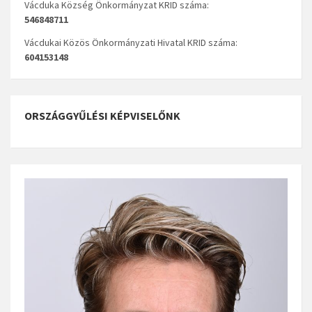
Vácduka Község Önkormányzat KRID száma:
546848711
Vácdukai Közös Önkormányzati Hivatal KRID száma:
604153148
ORSZÁGGYŰLÉSI KÉPVISELŐNK