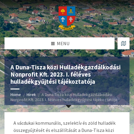
MENU
A Duna-Tisza közi Hulladékgazdálkodási
Nonprofit Kft. 2023. I. féléves
hulladékgyűjtési tájékoztatója
Home
Hírek
A Duna-Tisza közi Hulladékgazdálkodási
Nonprofit Kft. 2023. I. féléves hulladékgyűjtési tájékoztatója
A vácdukai kommunális, szelektív és zöld hulladék
összegyűjtését és elszállítását a Duna-Tisza közi