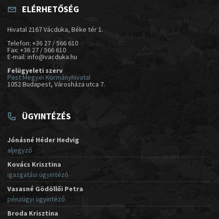
ELÉRHETŐSÉG
Hivatal 2167 Vácduka, Béke tér 1.
Telefon: +36 27 / 566 610
Fax: +36 27 / 566 610
E-mail: info@vacduka.hu
Felügyeleti szerv
Pest Megyei Kormányhivatal
1052 Budapest, Városháza utca 7.
ÜGYINTÉZÉS
Jónásné Héder Hedvig
aljegyző
Kovács Krisztina
igazgatási ügyintéző
Vasasné Gödöllői Petra
pénzügyi ügyintéző
Broda Krisztina