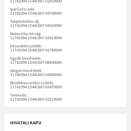
11742094-15441867-02820000
Iparűzési adó:
11742094-15441867-03540000
Talajterhelési díj:
11742094-15441867-03920000
Mulasztási bírság:
11742094-15441867-03610000
Késedelmi pótlék:
11742094-15441867-03780000
Egyéb bevételek:
11742094-15441867-08800000
Idegen bevételek:
11742094-15441867-04400000
Illetékbeszedési számla:
11742094-15441867-03470000
Telekadó:
11742094-15441867-02510000
HIVATALI KAPU