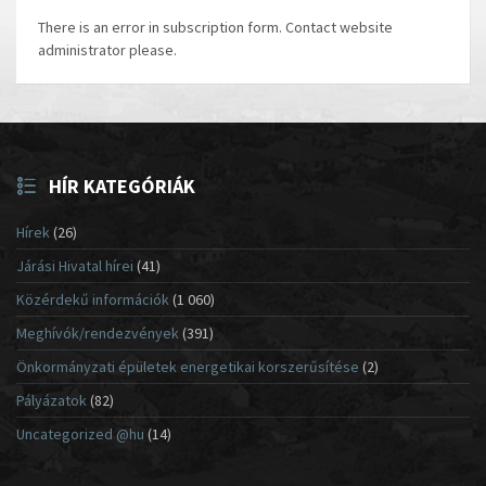
There is an error in subscription form. Contact website
administrator please.
HÍR KATEGÓRIÁK
Hírek
(26)
Járási Hivatal hírei
(41)
Közérdekű információk
(1 060)
Meghívók/rendezvények
(391)
Önkormányzati épületek energetikai korszerűsítése
(2)
Pályázatok
(82)
Uncategorized @hu
(14)