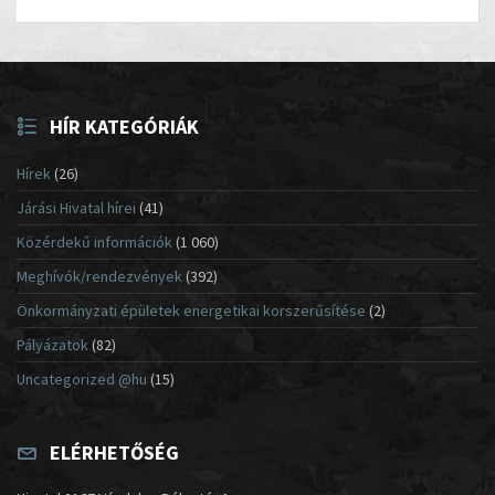
HÍR KATEGÓRIÁK
Hírek
(26)
Járási Hivatal hírei
(41)
Közérdekű információk
(1 060)
Meghívók/rendezvények
(392)
Önkormányzati épületek energetikai korszerűsítése
(2)
Pályázatok
(82)
Uncategorized @hu
(15)
ELÉRHETŐSÉG