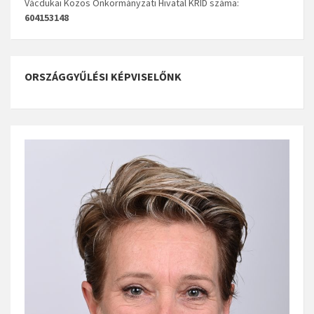
Vácdukai Közös Önkormányzati Hivatal KRID száma:
604153148
ORSZÁGGYŰLÉSI KÉPVISELŐNK