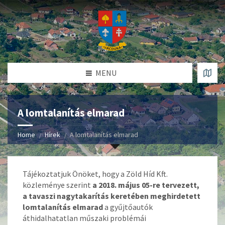
MENU
A lomtalanítás elmarad
Home
Hírek
A lomtalanítás elmarad
Tájékoztatjuk Önöket, hogy a Zöld Híd Kft.
közleménye szerint
a 2018. május 05-re tervezett,
a tavaszi nagytakarítás keretében meghirdetett
lomtalanítás elmarad
a gyűjtőautók
áthidalhatatlan műszaki problémái