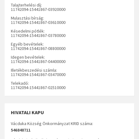
Talajterhelési díj:
11742094-15441867-03920000
Mulasztási bírság:
11742094-15441867-03610000
Késedelmi pótlék:
11742094-15441867-03780000
Egyéb bevételek:
11742094-15441867-08800000
Idegen bevételek:
11742094-15441867-04400000
Illetékbeszedési számla:
11742094-15441867-03470000
Telekadó:
11742094-15441867-02510000
HIVATALI KAPU
Vácduka Község Önkormányzat KRID száma:
546848711