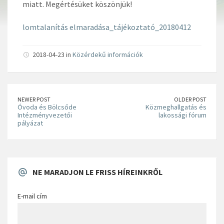
miatt. Megértésüket köszönjük!
lomtalanítás elmaradása_tájékoztató_20180412
2018-04-23 in
Közérdekű információk
NEWER POST
OLDER POST
Óvoda és Bölcsőde
Közmeghallgatás és
Intézményvezetői
lakossági fórum
pályázat
NE MARADJON LE FRISS HÍREINKRŐL
E-mail cím