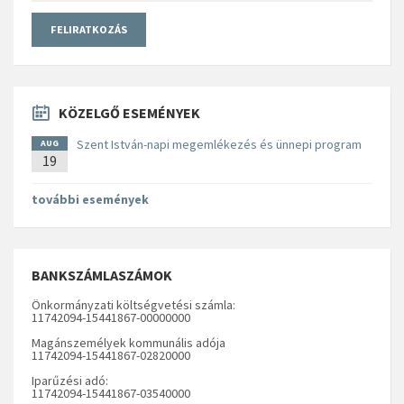
KÖZELGŐ ESEMÉNYEK
Szent István-napi megemlékezés és ünnepi program
AUG
19
további események
BANKSZÁMLASZÁMOK
Önkormányzati költségvetési számla:
11742094-15441867-00000000
Magánszemélyek kommunális adója
11742094-15441867-02820000
Iparűzési adó:
11742094-15441867-03540000