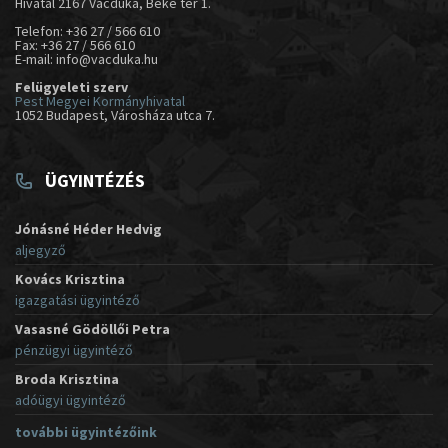
Hivatal 2167 Vácduka, Béke tér 1.
Telefon: +36 27 / 566 610
Fax: +36 27 / 566 610
E-mail: info@vacduka.hu
Felügyeleti szerv
Pest Megyei Kormányhivatal
1052 Budapest, Városháza utca 7.
ÜGYINTÉZÉS
Jónásné Héder Hedvig
aljegyző
Kovács Krisztina
igazgatási ügyintéző
Vasasné Gödöllői Petra
pénzügyi ügyintéző
Broda Krisztina
adóügyi ügyintéző
további ügyintézőink