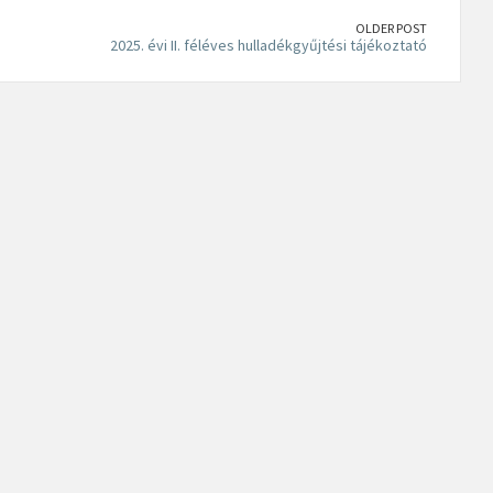
OLDER POST
2025. évi II. féléves hulladékgyűjtési tájékoztató