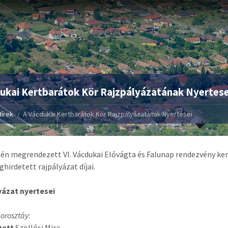
ukai Kertbarátok Kör Rajzpályázatának Nyertese
Hírek
A Vácdukai Kertbarátok Kör Rajzpályázatának Nyertesei
én megrendezett VI. Vácdukai Elővágta és Falunap rendezvény ker
ghirdetett rajpályázat díjai.
yázat nyertesei
orosztáy
:
zett
Szöllősi Mira