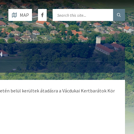
MAP
i
etén belül kerültek átadásra a Vácdukai Kertbarátok Kör