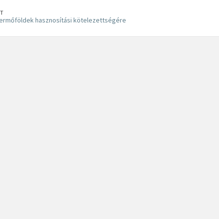
T
termőföldek hasznosítási kötelezettségére