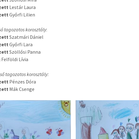
zett
Lestár Laura
zett
Győrfi Lilien
só tagozatos korosztály
:
zett
Szatmári Dániel
zett
Győrfi Lara
zett
Szöllősi Panna
j
Felföldi Lívia
lső tagozatos korosztály:
zett
Pénzes Dóra
zett
Mák Csenge