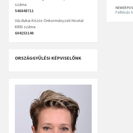
száma:
NEWER POS
546848711
Felhívás 
Vácdukai Közös Önkormányzati Hivatal
KRID száma:
604153148
ORSZÁGGYŰLÉSI KÉPVISELŐNK