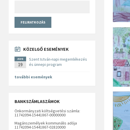
KÖZELGŐ ESEMÉNYEK
Szent István-napi megemlékezés
AUG
19
és ünnepi program
további események
BANKSZÁMLASZÁMOK
Önkormányzati költségvetési számla:
11742094-15441867-00000000
Magánszemélyek kommunális adója
11742094-15441867-02820000