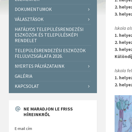
2. helye
DOKUMENTUMOK
3. helye
VÁLASZTÁSOK
Iskola al
HATÁLYOS TELEPÜLÉSRENDEZÉSI
ESZKÖZÖK ÉS TELEPÜLÉSKÉPI
1. helye
RENDELET
2. helye
3. helye
TELEPÜLÉSRENDEZÉSI ESZKÖZÖK
FELÜLVIZSGÁLATA 2026.
Különdí
NYERTES PÁLYÁZATAINK
Iskola fe
GALÉRIA
1. helye
2. helye
KAPCSOLAT
NE MARADJON LE FRISS
HÍREINKRŐL
E-mail cím