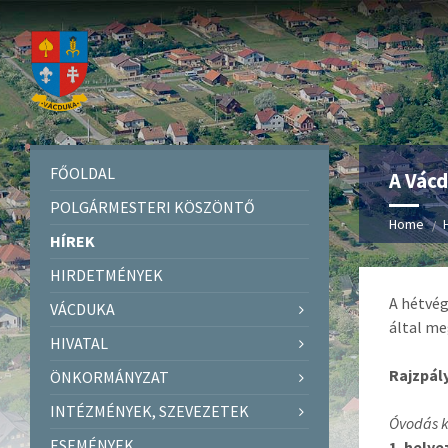
FŐOLDAL
A Vácd
POLGÁRMESTERI KÖSZÖNTŐ
Home
HÍREK
HIRDETMÉNYEK
A hétvég
VÁCDUKA
által me
HIVATAL
Rajzpál
ÖNKORMÁNYZAT
INTÉZMÉNYEK, SZEVEZETEK
Óvodás k
ESEMÉNYEK
1. helye