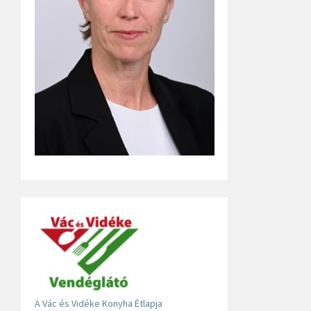
A Vác és Vidéke Konyha Étlapja