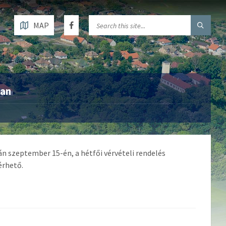
MAP
ban
án szeptember 15-én, a hétfői vérvételi rendelés
érhető.