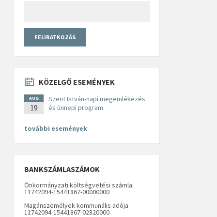
KÖZELGŐ ESEMÉNYEK
Szent István-napi megemlékezés
AUG
19
és ünnepi program
további események
BANKSZÁMLASZÁMOK
Önkormányzati költségvetési számla:
11742094-15441867-00000000
Magánszemélyek kommunális adója
11742094-15441867-02820000