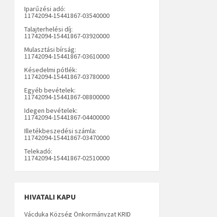
Iparűzési adó:
11742094-15441867-03540000
Talajterhelési díj:
11742094-15441867-03920000
Mulasztási bírság:
11742094-15441867-03610000
Késedelmi pótlék:
11742094-15441867-03780000
Egyéb bevételek:
11742094-15441867-08800000
Idegen bevételek:
11742094-15441867-04400000
Illetékbeszedési számla:
11742094-15441867-03470000
Telekadó:
11742094-15441867-02510000
HIVATALI KAPU
Vácduka Község Önkormányzat KRID