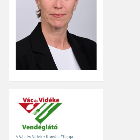
A Vác és Vidéke Konyha Étlapja