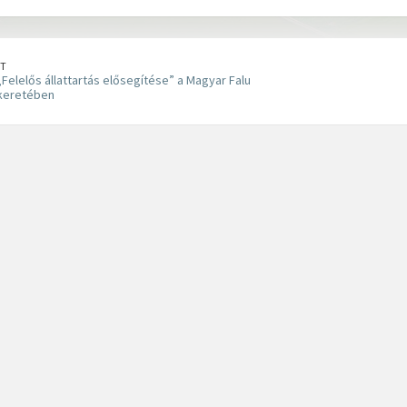
T
„Felelős állattartás elősegítése” a Magyar Falu
keretében