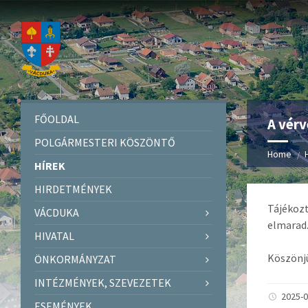
FŐOLDAL
A vérv
POLGÁRMESTERI KÖSZÖNTŐ
Home
HÍREK
HIRDETMÉNYEK
Tájékozt
VÁCDUKA
elmarad.
HIVATAL
Köszönj
ÖNKORMÁNYZAT
INTÉZMÉNYEK, SZEVEZETEK
2025-0
ESEMÉNYEK