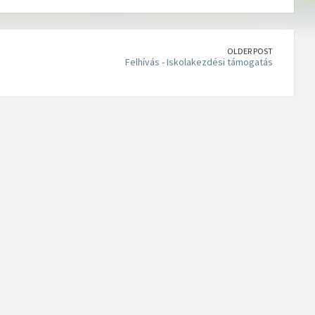
OLDER POST
Felhívás - Iskolakezdési támogatás