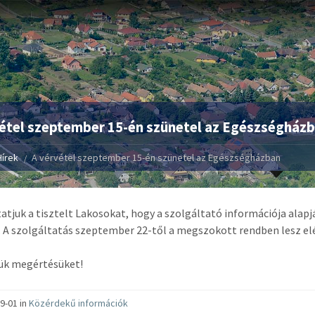
étel szeptember 15-én szünetel az Egészségház
Hírek
A vérvétel szeptember 15-én szünetel az Egészségházban
atjuk a tisztelt Lakosokat, hogy a szolgáltató információja alapj
 A szolgáltatás szeptember 22-től a megszokott rendben lesz el
ük megértésüket!
9-01 in
Közérdekű információk