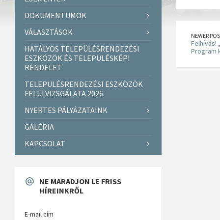
DOKUMENTUMOK
VÁLASZTÁSOK
NEWER POS
Felhívás! 
HATÁLYOS TELEPÜLÉSRENDEZÉSI
Program 
ESZKÖZÖK ÉS TELEPÜLÉSKÉPI
RENDELET
TELEPÜLÉSRENDEZÉSI ESZKÖZÖK
FELÜLVIZSGÁLATA 2026.
NYERTES PÁLYÁZATAINK
GALÉRIA
KAPCSOLAT
NE MARADJON LE FRISS
HÍREINKRŐL
E-mail cím