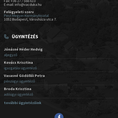
Fax: +36 27 / 566 610
E-mail: info@vacduka.hu
Felügyeleti szerv
Pest Megyei Kormányhivatal
1052 Budapest, Városháza utca 7.
ÜGYINTÉZÉS
Jónásné Héder Hedvig
aljegyző
Kovács Krisztina
igazgatási ügyintéző
Vasasné Gödöllői Petra
pénzügyi ügyintéző
Broda Krisztina
adóügyi ügyintéző
további ügyintézőink