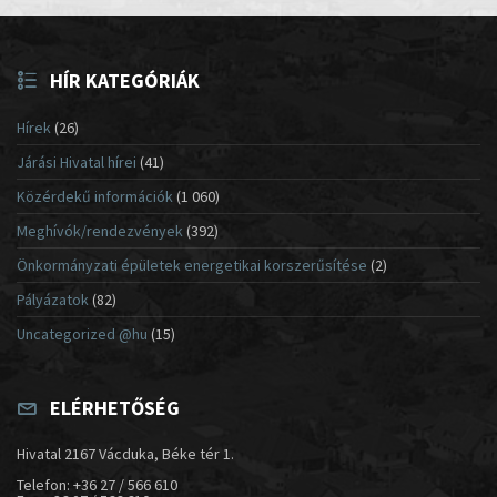
HÍR KATEGÓRIÁK
Hírek
(26)
Járási Hivatal hírei
(41)
Közérdekű információk
(1 060)
Meghívók/rendezvények
(392)
Önkormányzati épületek energetikai korszerűsítése
(2)
Pályázatok
(82)
Uncategorized @hu
(15)
ELÉRHETŐSÉG
Hivatal 2167 Vácduka, Béke tér 1.
Telefon: +36 27 / 566 610