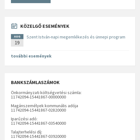
KÖZELGŐ ESEMÉNYEK
Szent István-napi megemlékezés és ünnepi program
AUG
19
további események
BANKSZÁMLASZÁMOK
Önkormányzati költségvetési számla:
11742094-15441867-00000000
Magánszemélyek kommunális adója
11742094-15441867-02820000
Iparűzési adó:
11742094-15441867-03540000
Talajterhelési díj:
11742094-15441867-03920000