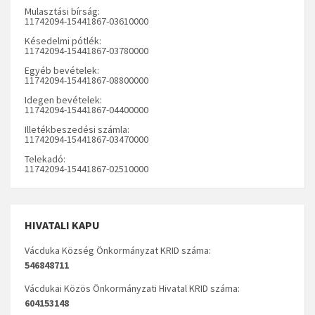
Mulasztási bírság:
11742094-15441867-03610000
Késedelmi pótlék:
11742094-15441867-03780000
Egyéb bevételek:
11742094-15441867-08800000
Idegen bevételek:
11742094-15441867-04400000
Illetékbeszedési számla:
11742094-15441867-03470000
Telekadó:
11742094-15441867-02510000
HIVATALI KAPU
Vácduka Község Önkormányzat KRID száma:
546848711
Vácdukai Közös Önkormányzati Hivatal KRID száma:
604153148