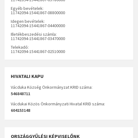
Egyéb bevételek:
11742094-15441867-08800000
Idegen bevételek:
11742094-15441867-04400000
Illetékbeszedési számla:
11742094-15441867-03470000
Telekadó:
11742094-15441867-02510000
HIVATALI KAPU
Vácduka Község Önkormányzat KRID száma:
546848711
Vácdukai Közös Önkormányzati Hivatal KRID száma:
604153148
ORSZÁGGYŰLÉSI KÉPVISELŐNK