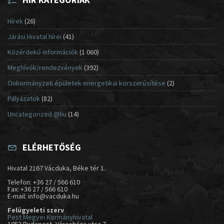
Hírek
(26)
Járási Hivatal hírei
(41)
Közérdekű információk
(1 060)
Meghívók/rendezvények
(392)
Önkormányzati épületek energetikai korszerűsítése
(2)
Pályázatok
(82)
Uncategorized @hu
(14)
ELÉRHETŐSÉG
Hivatal 2167 Vácduka, Béke tér 1.
Telefon: +36 27 / 566 610
Fax: +36 27 / 566 610
E-mail: info@vacduka.hu
Felügyeleti szerv
Pest Megyei Kormányhivatal
1052 Budapest, Városháza utca 7.