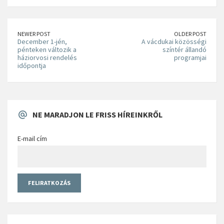
NEWER POST
OLDER POST
December 1-jén,
A vácdukai közösségi
pénteken változik a
színtér állandó
háziorvosi rendelés
programjai
időpontja
NE MARADJON LE FRISS HÍREINKRŐL
E-mail cím