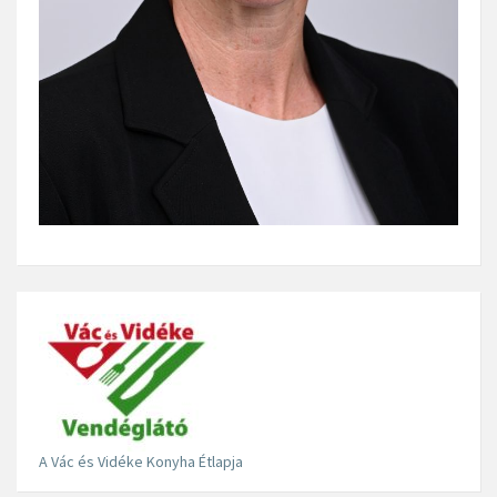
A Vác és Vidéke Konyha Étlapja