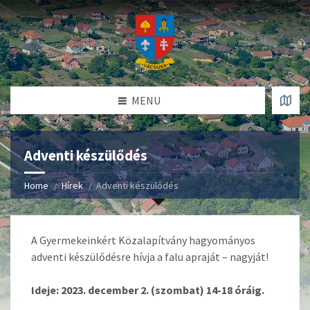
MENU
Adventi készülődés
Home
Hírek
Adventi készülődés
A Gyermekeinkért Közalapítvány hagyományos
adventi készülődésre hívja a falu apraját – nagyját!
Ideje: 2023. december 2. (szombat) 14-18 óráig.