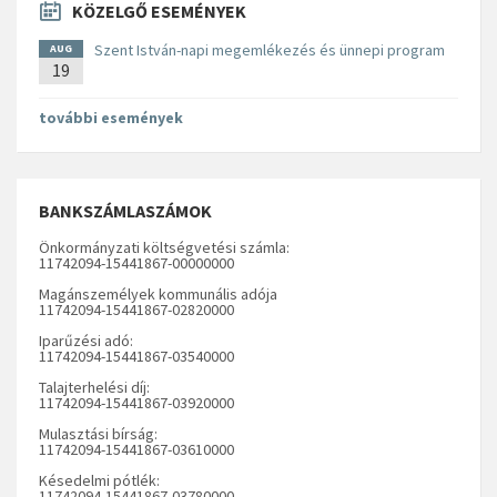
KÖZELGŐ ESEMÉNYEK
Szent István-napi megemlékezés és ünnepi program
AUG
19
további események
BANKSZÁMLASZÁMOK
Önkormányzati költségvetési számla:
11742094-15441867-00000000
Magánszemélyek kommunális adója
11742094-15441867-02820000
Iparűzési adó:
11742094-15441867-03540000
Talajterhelési díj:
11742094-15441867-03920000
Mulasztási bírság:
11742094-15441867-03610000
Késedelmi pótlék:
11742094-15441867-03780000