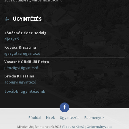
ÜGYINTÉZÉS
Jónásné Héder Hedvig
aljegyző
Kovács Krisztina
igazgatási ügyintéző
Vasasné Gödöllői Petra
pénzügyi ügyintéző
Broda Krisztina
adóügyi ügyintéző
további ügyintézőink
Főoldal
Hírek
Ügyintézés
Események
Minden Jog fenntartva © 2016
Vácduka Község Önkormányzata