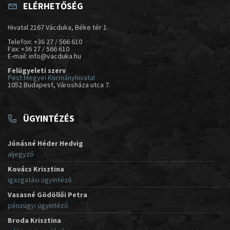
ELÉRHETŐSÉG
Hivatal 2167 Vácduka, Béke tér 1.
Telefon: +36 27 / 566 610
Fax: +36 27 / 566 610
E-mail: info@vacduka.hu
Felügyeleti szerv
Pest Megyei Kormányhivatal
1052 Budapest, Városháza utca 7.
ÜGYINTÉZÉS
Jónásné Héder Hedvig
aljegyző
Kovács Krisztina
igazgatási ügyintéző
Vasasné Gödöllői Petra
pénzügyi ügyintéző
Broda Krisztina