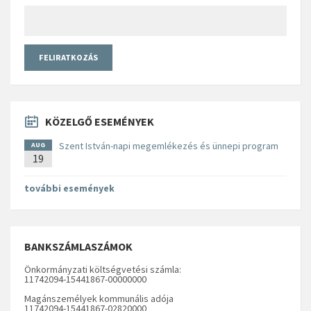
KÖZELGŐ ESEMÉNYEK
Szent István-napi megemlékezés és ünnepi program
AUG
19
további események
BANKSZÁMLASZÁMOK
Önkormányzati költségvetési számla:
11742094-15441867-00000000
Magánszemélyek kommunális adója
11742094-15441867-02820000