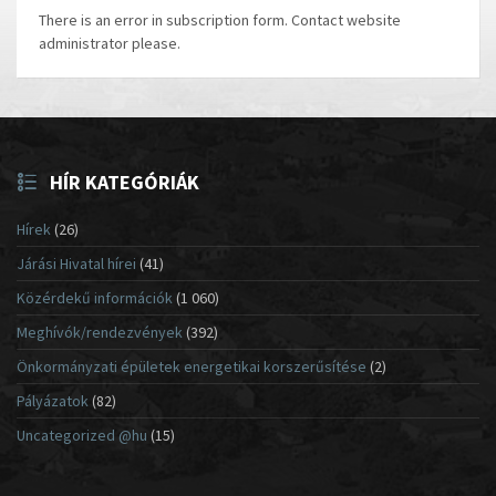
There is an error in subscription form. Contact website
administrator please.
HÍR KATEGÓRIÁK
Hírek
(26)
Járási Hivatal hírei
(41)
Közérdekű információk
(1 060)
Meghívók/rendezvények
(392)
Önkormányzati épületek energetikai korszerűsítése
(2)
Pályázatok
(82)
Uncategorized @hu
(15)