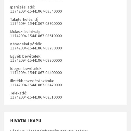
Iparűzési adó:
11742094-15441867-03540000
Talajterhelési díj:
11742094-15441867-03920000
Mulasztási bírság:
11742094-15441867-03610000
Késedelmi pótlék:
11742094-15441867-03780000
Egyéb bevételek:
11742094-15441867-08800000
Idegen bevételek:
11742094-15441867-04400000
Illetékbeszedési számla:
11742094-15441867-03470000
Telekadó:
11742094-15441867-02510000
HIVATALI KAPU
Vácduka Község Önkormányzat KRID száma: