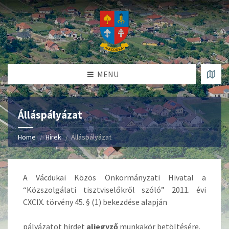
MENU
Álláspályázat
Home
Hírek
Álláspályázat
A Vácdukai Közös Önkormányzati Hivatal a
“Közszolgálati tisztviselőkről szóló” 2011. évi
CXCIX. törvény 45. § (1) bekezdése alapján
pályázatot hirdet
aljegyző
munkakör betöltésére.