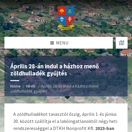
MENU
Április 28-án indul a házhoz menő
zöldhulladék gyűjtés
Home
Hírek
Április 28-án indul a házhoz menő
zöldhulladék gyűjtés
A zöldhulladékot tavasztól őszig, április 1. és június
30. között szállítja el a lakóingatlanoktól négy heti
rendszerességgel a DTKH Nonprofit Kft.
2023-ban