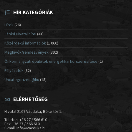
HÍR KATEGÓRIÁK
Hírek
(26)
Járási Hivatal hírei
(41)
Közérdekű információk
(1 060)
Meghívók/rendezvények
(392)
Önkormányzati épületek energetikai korszerűsítése
(2)
Pályázatok
(82)
Uncategorized @hu
(15)
ELÉRHETŐSÉG
Hivatal 2167 Vácduka, Béke tér 1.
Telefon: +36 27 / 566 610
Fax: +36 27 / 566 610
E-mail: info@vacduka.hu