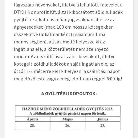
lágyszárú növényeket, illetve a lehullott falevelet a
DTKH Nonprofit Kft. által kibocsátott zöldhulladék
gyűjtésre alkalmas műanyag zsákban, illetve az
ágnyesedéket (max. 100 cm hosszú kötegekben
összekötve (alkalmanként) maximum 1 m3
mennyiségben), a zsák mellé helyezze ki az
ingatlana elé, a közterületet nem szennyező
módon. Az elszállításra szánt, bezsákolt, illetve
kötegelt zöldhulladékot a saját ingatlan elé, az
úttól 1-2 méterre kell kihelyezni a szállítási napot
megelőző este vagy a megjelölt nap reggel 6:00-ig!
A GYŰJTÉSI IDŐPONTOK: