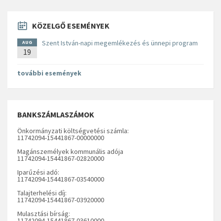
KÖZELGŐ ESEMÉNYEK
Szent István-napi megemlékezés és ünnepi program
AUG
19
további események
BANKSZÁMLASZÁMOK
Önkormányzati költségvetési számla:
11742094-15441867-00000000
Magánszemélyek kommunális adója
11742094-15441867-02820000
Iparűzési adó:
11742094-15441867-03540000
Talajterhelési díj:
11742094-15441867-03920000
Mulasztási bírság:
11742094-15441867-03610000