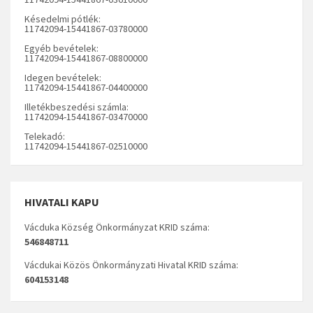
Késedelmi pótlék:
11742094-15441867-03780000
Egyéb bevételek:
11742094-15441867-08800000
Idegen bevételek:
11742094-15441867-04400000
Illetékbeszedési számla:
11742094-15441867-03470000
Telekadó:
11742094-15441867-02510000
HIVATALI KAPU
Vácduka Község Önkormányzat KRID száma:
546848711
Vácdukai Közös Önkormányzati Hivatal KRID száma:
604153148