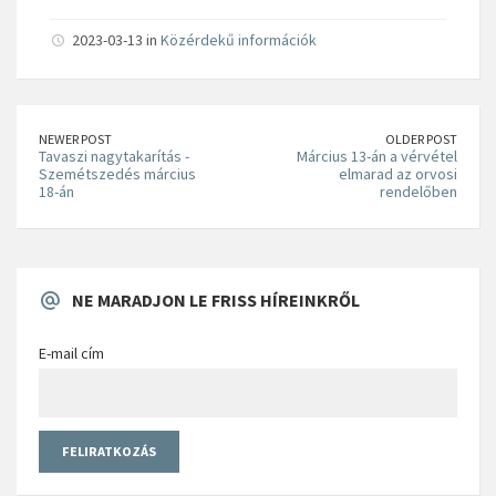
2023-03-13 in
Közérdekű információk
NEWER POST
OLDER POST
Tavaszi nagytakarítás -
Március 13-án a vérvétel
Szemétszedés március
elmarad az orvosi
18-án
rendelőben
NE MARADJON LE FRISS HÍREINKRŐL
E-mail cím