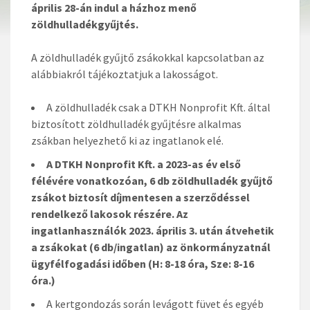
április 28-án indul a házhoz menő
zöldhulladékgyűjtés.
A zöldhulladék gyűjtő zsákokkal kapcsolatban az
alábbiakról tájékoztatjuk a lakosságot.
A zöldhulladék csak a DTKH Nonprofit Kft. által
biztosított zöldhulladék gyűjtésre alkalmas
zsákban helyezhető ki az ingatlanok elé.
A DTKH Nonprofit Kft. a 2023-as év első
félévére vonatkozóan, 6 db zöldhulladék gyűjtő
zsákot biztosít díjmentesen a szerződéssel
rendelkező lakosok részére. Az
ingatlanhasználók 2023. április 3. után átvehetik
a zsákokat (6 db/ingatlan) az önkormányzatnál
ügyfélfogadási időben (H: 8-18 óra, Sze: 8-16
óra.)
A kertgondozás során levágott füvet és egyéb