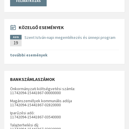
KÖZELGŐ ESEMÉNYEK
Szent István-napi megemlékezés és ünnepi program
AUG
19
további események
BANKSZÁMLASZÁMOK
Önkormányzati költségvetési számla:
11742094-15441867-00000000
Magánszemélyek kommunális adója
11742094-15441867-02820000
Iparűzési adó:
11742094-15441867-03540000
Talajterhelési díj:
11742094-15441867-03920000