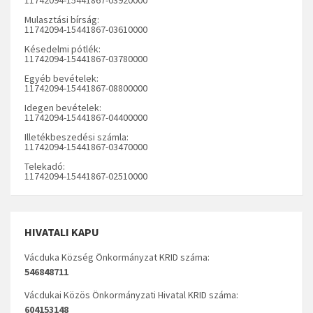
Mulasztási bírság:
11742094-15441867-03610000
Késedelmi pótlék:
11742094-15441867-03780000
Egyéb bevételek:
11742094-15441867-08800000
Idegen bevételek:
11742094-15441867-04400000
Illetékbeszedési számla:
11742094-15441867-03470000
Telekadó:
11742094-15441867-02510000
HIVATALI KAPU
Vácduka Község Önkormányzat KRID száma:
546848711
Vácdukai Közös Önkormányzati Hivatal KRID száma:
604153148