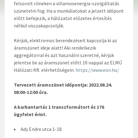
felsorolt címeken a villamosenergia-szolgáltatás
szünetelni fog. Ha a munkálatokat a jelzett időpont
előtt befejezik, a hálózatot előzetes értesítés
nélkül visszakapcsolják.
Kérjük, elektromos berendezéseit kapcsolja ki az
áramszünet ideje alatt! Aki rendelkezik
aggregátorral és azt használni szeretné, kérjük
jelentse be az áramszünet előtt 10 nappal az ELMŰ
Hálózati Kft. elérhetőségein.
https://www.eon.hu/
Tervezett áramszünet időpontja: 2022.08.24.
08:00-12:00 óra.
A karbantartás 1 transzformátort és 176
ügyfelet érint.
Ady Endre utca 1-18.