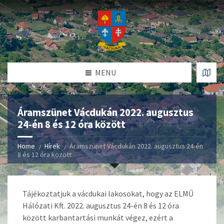
MENU
Áramszünet Vácdukán 2022. augusztus
24-én 8 és 12 óra között
Home
Hírek
Áramszünet Vácdukán 2022. augusztus 24-én
8 és 12 óra között
Tájékoztatjuk a vácdukai lakosokat, hogy az ELMŰ
Hálózati Kft. 2022. augusztus 24-én 8 és 12 óra
között karbantartási munkát végez, ezért a