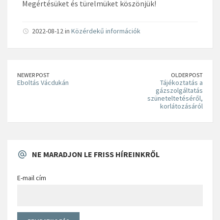
Megértésüket és türelmüket köszönjük!
2022-08-12 in
Közérdekű információk
NEWER POST
OLDER POST
Eboltás Vácdukán
Tájékoztatás a
gázszolgáltatás
szüneteltetéséről,
korlátozásáról
NE MARADJON LE FRISS HÍREINKRŐL
E-mail cím