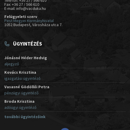
Telefon: +36 27 / 566 610
Fax: +36 27 / 566 610
E-mail: info@vacduka.hu
Felügyeleti szerv
Pest Megyei Kormányhivatal
1052 Budapest, Városháza utca 7.
ÜGYINTÉZÉS
Jónásné Héder Hedvig
aljegyző
Kovács Krisztina
igazgatási ügyintéző
Vasasné Gödöllői Petra
pénzügyi ügyintéző
Broda Krisztina
adóügyi ügyintéző
további ügyintézőink