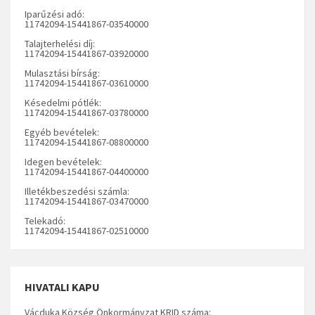
Iparűzési adó:
11742094-15441867-03540000
Talajterhelési díj:
11742094-15441867-03920000
Mulasztási bírság:
11742094-15441867-03610000
Késedelmi pótlék:
11742094-15441867-03780000
Egyéb bevételek:
11742094-15441867-08800000
Idegen bevételek:
11742094-15441867-04400000
Illetékbeszedési számla:
11742094-15441867-03470000
Telekadó:
11742094-15441867-02510000
HIVATALI KAPU
Vácduka Község Önkormányzat KRID száma: