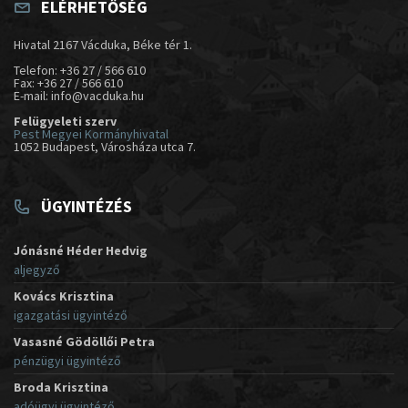
ELÉRHETŐSÉG
Hivatal 2167 Vácduka, Béke tér 1.
Telefon: +36 27 / 566 610
Fax: +36 27 / 566 610
E-mail: info@vacduka.hu
Felügyeleti szerv
Pest Megyei Kormányhivatal
1052 Budapest, Városháza utca 7.
ÜGYINTÉZÉS
Jónásné Héder Hedvig
aljegyző
Kovács Krisztina
igazgatási ügyintéző
Vasasné Gödöllői Petra
pénzügyi ügyintéző
Broda Krisztina
adóügyi ügyintéző