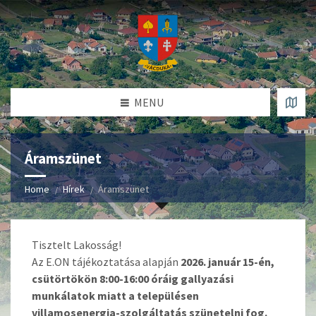
MENU
Áramszünet
Home
Hírek
Áramszünet
Tisztelt Lakosság!
Az E.ON tájékoztatása alapján
2026. január 15-én,
csütörtökön 8:00-16:00 óráig gallyazási
munkálatok miatt a településen
villamosenergia-szolgáltatás szünetelni fog.