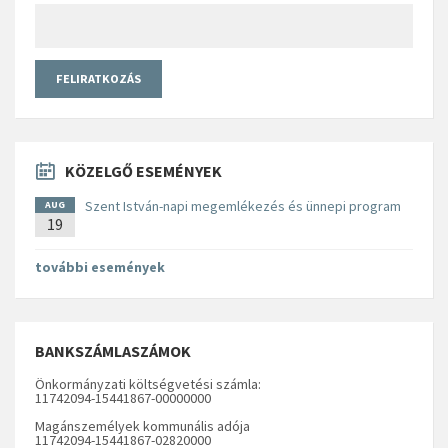
KÖZELGŐ ESEMÉNYEK
Szent István-napi megemlékezés és ünnepi program
AUG
19
további események
BANKSZÁMLASZÁMOK
Önkormányzati költségvetési számla:
11742094-15441867-00000000
Magánszemélyek kommunális adója
11742094-15441867-02820000