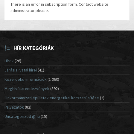
There is an error in subscription form. Contact website
administrator please.
HÍR KATEGÓRIÁK
Hírek
(26)
Járási Hivatal hírei
(41)
Közérdekű információk
(1 060)
Meghívók/rendezvények
(392)
Önkormányzati épületek energetikai korszerűsítése
(2)
Pályázatok
(82)
Uncategorized @hu
(15)