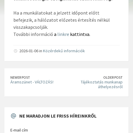
Ha a munkálatokat a jelzett időpont előtt
befejezik, a hálózatot előzetes értesítés nélkül
visszakapcsolják.
További információ
a
linkre
kattintva.
2026-01-06 in
Közérdekű információk
NEWER POST
OLDER POST
Áramszünet - VÁLTOZÁS!
Tájékoztatás munkanap
áthelyezésről
NE MARADJON LE FRISS HÍREINKRŐL
E-mail cím