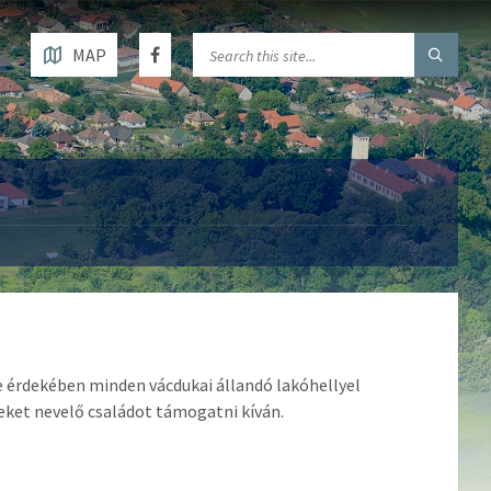
MAP
érdekében minden vácdukai állandó lakóhellyel
eket nevelő családot támogatni kíván.