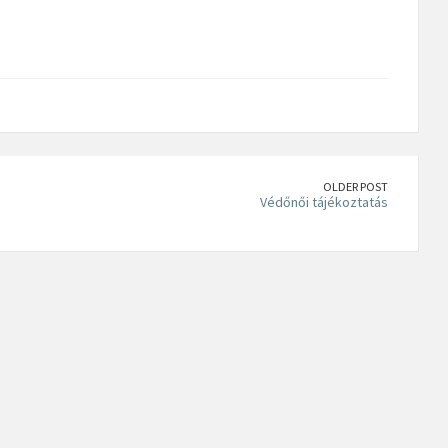
OLDER POST
Védőnői tájékoztatás