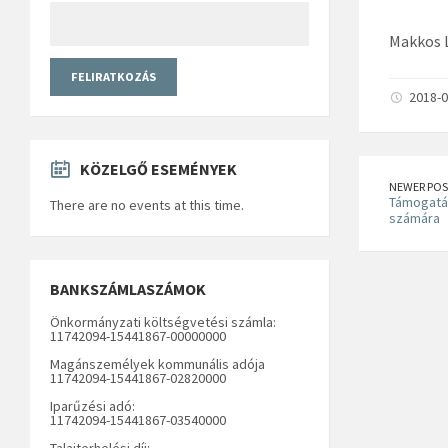
Makkos 
2018-0
KÖZELGŐ ESEMÉNYEK
NEWER POS
Támogatás
There are no events at this time.
számára
BANKSZÁMLASZÁMOK
Önkormányzati költségvetési számla:
11742094-15441867-00000000
Magánszemélyek kommunális adója
11742094-15441867-02820000
Iparűzési adó:
11742094-15441867-03540000
Talajterhelési díj: