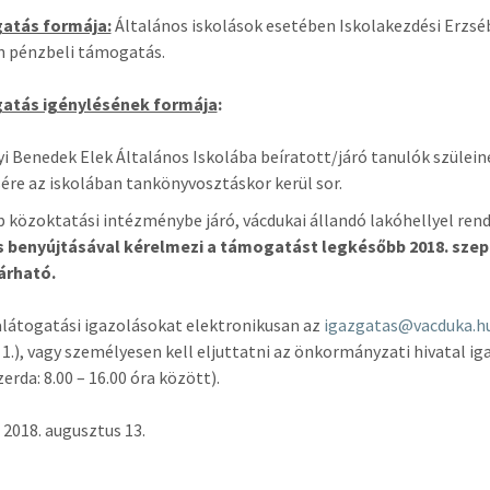
atás formája:
Általános iskolások esetében Iskolakezdési Erzs
n pénzbeli támogatás.
atás igénylésének formája
:
yi Benedek Elek Általános Iskolába beíratott/járó tanulók szülei
sére az iskolában tankönyvosztáskor kerül sor.
 közoktatási intézménybe járó, vácdukai állandó lakóhellyel ren
s benyújtásával kérelmezi a támogatást legkésőbb 2018. sze
árható.
alátogatási igazolásokat elektronikusan az
igazgatas@vacduka.h
 1.), vagy személyesen kell eljuttatni az önkormányzati hivatal ig
zerda: 8.00 – 16.00 óra között).
 2018. augusztus 13.