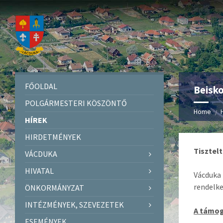
FŐOLDAL
Beisk
POLGÁRMESTERI KÖSZÖNTŐ
Home
HÍREK
HIRDETMÉNYEK
Tisztelt
VÁCDUKA
HIVATAL
Vácduka 
rendelke
ÖNKORMÁNYZAT
INTÉZMÉNYEK, SZEVEZETEK
A támog
ESEMÉNYEK