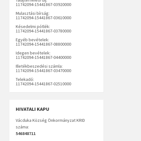
11742094-15441867-03920000
Mulasztási bírság:
11742094-15441867-03610000
Késedelmi pótlék:
11742094-15441867-03780000
Egyéb bevételek:
11742094-15441867-08800000
Idegen bevételek:
11742094-15441867-04400000
Illetékbeszedési számla:
11742094-15441867-03470000
Telekadó:
11742094-15441867-02510000
HIVATALI KAPU
Vácduka Község Önkormányzat KRID
száma:
546848711