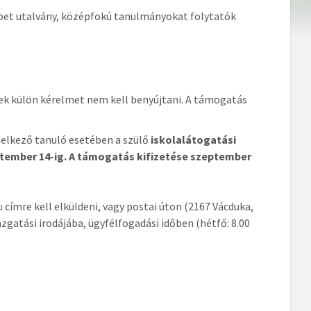
ébet utalvány, középfokú tanulmányokat folytatók
nek külön kérelmet nem kell benyújtani. A támogatás
delkező tanuló esetében a szülő
iskolalátogatási
ptember 14-ig. A támogatás kifizetése szeptember
u
címre kell elküldeni, vagy postai úton (2167 Vácduka,
azgatási irodájába, ügyfélfogadási időben (hétfő: 8.00