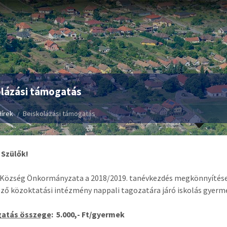
olázási támogatás
Hírek
Beiskolázási támogatás
 Szülők!
Község Önkormányzata a 2018/2019. tanévkezdés megkönnyítése 
ző közoktatási intézmény nappali tagozatára járó iskolás gyerm
atás összege
: 5.000,- Ft/gyermek