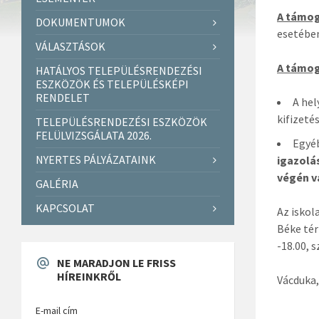
A támog
DOKUMENTUMOK
esetébe
VÁLASZTÁSOK
A támog
HATÁLYOS TELEPÜLÉSRENDEZÉSI
ESZKÖZÖK ÉS TELEPÜLÉSKÉPI
RENDELET
A hel
kifizeté
TELEPÜLÉSRENDEZÉSI ESZKÖZÖK
FELÜLVIZSGÁLATA 2026.
Egyéb
NYERTES PÁLYÁZATAINK
igazolá
végén v
GALÉRIA
KAPCSOLAT
Az iskol
Béke tér
-18.00, s
NE MARADJON LE FRISS
HÍREINKRŐL
Vácduka,
E-mail cím