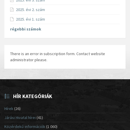
2025. évi 3. szám
2025. évi 2. szám
2025. évi 1. szám
régebbi számok
There is an error in subscription form. Contact website
administrator please.
HÍR KATEGÓRIÁK
Hírek
(26)
Járási Hivatal hírei
(41)
Közérdekű információk
(1 060)