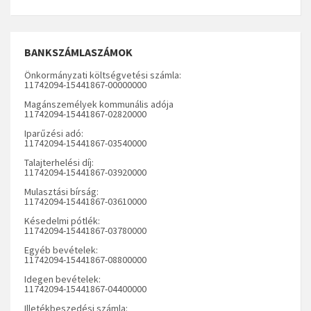
BANKSZÁMLASZÁMOK
Önkormányzati költségvetési számla:
11742094-15441867-00000000
Magánszemélyek kommunális adója
11742094-15441867-02820000
Iparűzési adó:
11742094-15441867-03540000
Talajterhelési díj:
11742094-15441867-03920000
Mulasztási bírság:
11742094-15441867-03610000
Késedelmi pótlék:
11742094-15441867-03780000
Egyéb bevételek:
11742094-15441867-08800000
Idegen bevételek:
11742094-15441867-04400000
Illetékbeszedési számla: