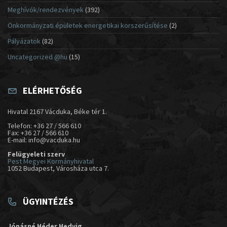
Meghívók/rendezvények
(392)
Önkormányzati épületek energetikai korszerűsítése
(2)
Pályázatok
(82)
Uncategorized @hu
(15)
ELÉRHETŐSÉG
Hivatal 2167 Vácduka, Béke tér 1.
Telefon: +36 27 / 566 610
Fax: +36 27 / 566 610
E-mail: info@vacduka.hu
Felügyeleti szerv
Pest Megyei Kormányhivatal
1052 Budapest, Városháza utca 7.
ÜGYINTÉZÉS
Jónásné Héder Hedvig