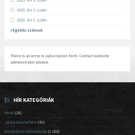
2025. évi 3. szám
2025. évi 2. szám
2025. évi 1. szám
régebbi számok
There is an error in subscription form. Contact website
administrator please.
HÍR KATEGÓRIÁK
Hírek
(26)
Járási Hivatal hírei
(41)
Közérdekű információk
(1 060)