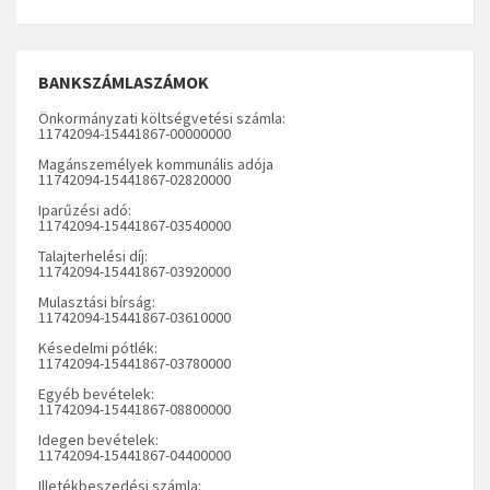
BANKSZÁMLASZÁMOK
Önkormányzati költségvetési számla:
11742094-15441867-00000000
Magánszemélyek kommunális adója
11742094-15441867-02820000
Iparűzési adó:
11742094-15441867-03540000
Talajterhelési díj:
11742094-15441867-03920000
Mulasztási bírság:
11742094-15441867-03610000
Késedelmi pótlék:
11742094-15441867-03780000
Egyéb bevételek:
11742094-15441867-08800000
Idegen bevételek:
11742094-15441867-04400000
Illetékbeszedési számla: