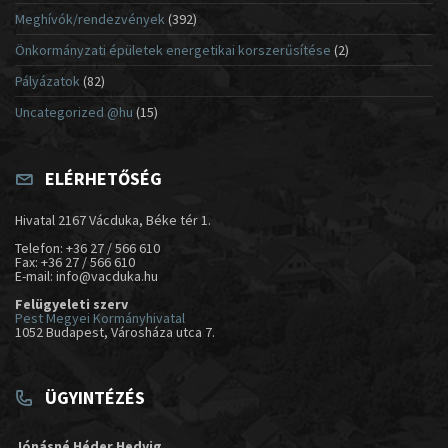
Meghívók/rendezvények
(392)
Önkormányzati épületek energetikai korszerűsítése
(2)
Pályázatok
(82)
Uncategorized @hu
(15)
ELÉRHETŐSÉG
Hivatal 2167 Vácduka, Béke tér 1.
Telefon: +36 27 / 566 610
Fax: +36 27 / 566 610
E-mail: info@vacduka.hu
Felügyeleti szerv
Pest Megyei Kormányhivatal
1052 Budapest, Városháza utca 7.
ÜGYINTÉZÉS
Jónásné Héder Hedvig