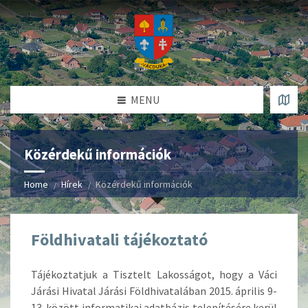
MENU
Közérdekű információk
Home
Hírek
Közérdekű információk
Földhivatali tájékoztató
Tájékoztatjuk a Tisztelt Lakosságot, hogy a Váci
Járási Hivatal Járási Földhivatalában 2015. április 9-
13. között informatikai adatbázis telepítésére kerül