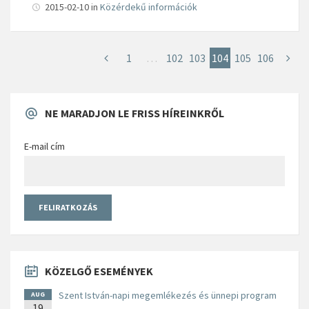
2015-02-10
in
Közérdekű információk
1
…
102
103
104
105
106
NE MARADJON LE FRISS HÍREINKRŐL
E-mail cím
KÖZELGŐ ESEMÉNYEK
Szent István-napi megemlékezés és ünnepi program
AUG
19