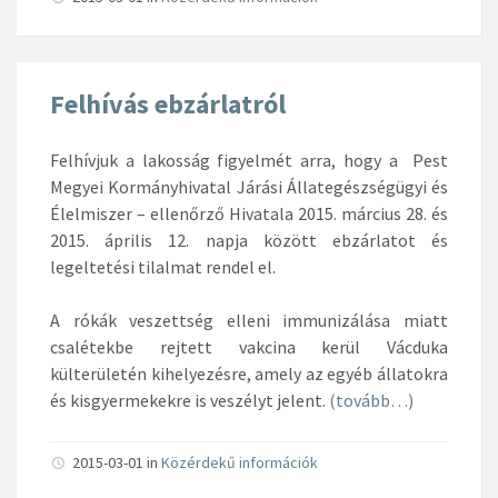
Felhívás ebzárlatról
Felhívjuk a lakosság figyelmét arra, hogy a Pest
Megyei Kormányhivatal Járási Állategészségügyi és
Élelmiszer – ellenőrző Hivatala 2015. március 28. és
2015. április 12. napja között ebzárlatot és
legeltetési tilalmat rendel el.
A rókák veszettség elleni immunizálása miatt
csalétekbe rejtett vakcina kerül Vácduka
külterületén kihelyezésre, amely az egyéb állatokra
és kisgyermekekre is veszélyt jelent.
(tovább…)
2015-03-01
in
Közérdekű információk