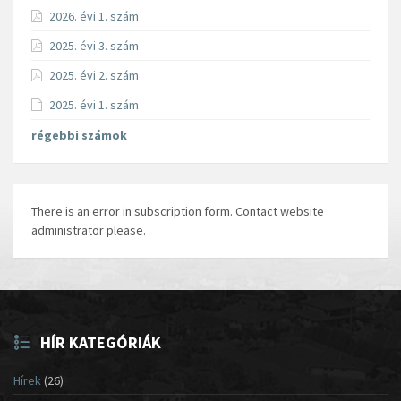
2026. évi 1. szám
2025. évi 3. szám
2025. évi 2. szám
2025. évi 1. szám
régebbi számok
There is an error in subscription form. Contact website
administrator please.
HÍR KATEGÓRIÁK
Hírek
(26)