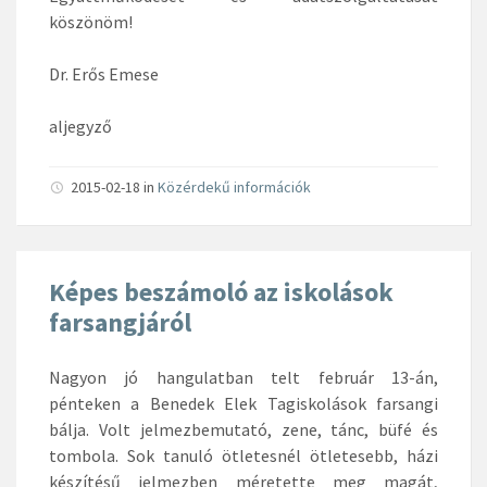
köszönöm!
Dr. Erős Emese
aljegyző
2015-02-18
in
Közérdekű információk
Képes beszámoló az iskolások
farsangjáról
Nagyon jó hangulatban telt február 13-án,
pénteken a Benedek Elek Tagiskolások farsangi
bálja. Volt jelmezbemutató, zene, tánc, büfé és
tombola. Sok tanuló ötletesnél ötletesebb, házi
készítésű jelmezben méretette meg magát,