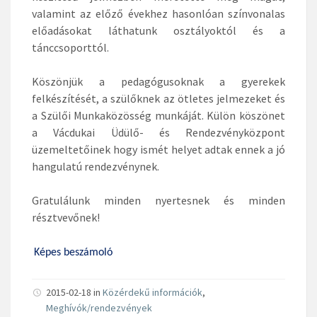
valamint az előző évekhez hasonlóan színvonalas
előadásokat láthatunk osztályoktól és a
tánccsoporttól.
Köszönjük a pedagógusoknak a gyerekek
felkészítését, a szülőknek az ötletes jelmezeket és
a Szülői Munkaközösség munkáját. Külön köszönet
a Vácdukai Üdülő- és Rendezvényközpont
üzemeltetőinek hogy ismét helyet adtak ennek a jó
hangulatú rendezvénynek.
Gratulálunk minden nyertesnek és minden
résztvevőnek!
Képes beszámoló
2015-02-18
in
Közérdekű információk
,
Meghívók/rendezvények