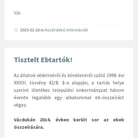
Vác
2015-02-26
in
Közérdekű információk
Tisztelt Ebtartók!
Az állatok védelméről és kíméletéről szóló 1998. évi
XXVIII. törvény 42/B. §-a alapján, a tartás helye
szerint illetékes települési önkormányzat három
évente legalább egy alkalommal eb-összeírást
végez.
Vácdukán 2014. évben került sor az ebek
összeírására.