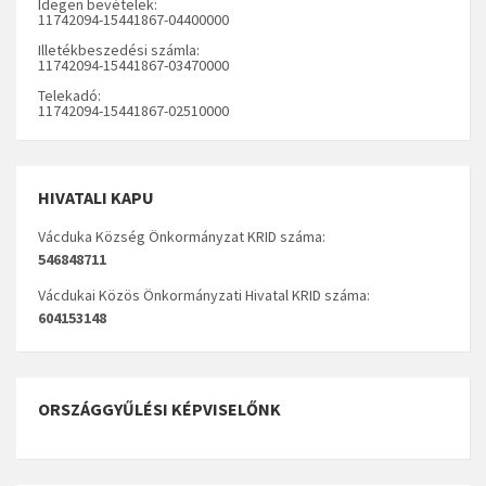
Idegen bevételek:
11742094-15441867-04400000
Illetékbeszedési számla:
11742094-15441867-03470000
Telekadó:
11742094-15441867-02510000
HIVATALI KAPU
Vácduka Község Önkormányzat KRID száma:
546848711
Vácdukai Közös Önkormányzati Hivatal KRID száma:
604153148
ORSZÁGGYŰLÉSI KÉPVISELŐNK