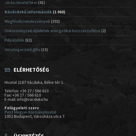
Járási Hivatal hírei
(41)
Közérdekű információk
(1 060)
Meghívók/rendezvények
(392)
Önkormányzati épületek energetikai korszerűsítése
(2)
Pályázatok
(82)
Uncategorized @hu
(15)
ELÉRHETŐSÉG
Hivatal 2167 Vácduka, Béke tér 1.
Telefon: +36 27 / 566 610
Fax: +36 27 / 566 610
E-mail: info@vacduka.hu
Felügyeleti szerv
Pest Megyei Kormányhivatal
1052 Budapest, Városháza utca 7.