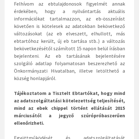
Felhívom az ebtulajdonosok figyelmét annak
érdekében, hogy a nyilvántartás aktuális
információkat tartalmazzon, az eb-összeírást
követően is kötelesek az adatokban bekövetkező
változásokat (az eb elveszett, elhullott, más
ebtartóhoz került, új eb tartása stb..) a változás
bekövetkezésétől számított 15 napon belül írásban
bejelenteni. Az eb tartásának bejelentésére
szolgáló adatlap folyamatosan beszerezhető az
Önkormányzati Hivatalban, illetve letölthető a
község honlapjáról.
Tájékoztatom a Tisztelt Ebtartókat, hogy mind
az adatszolgáltatási kötelezettség teljesítését,
mind az ebek chippel történt ellátását 2015
márciusától a jegyző szúrópróbaszerűen
ellenőrizheti.
Együttműködését és adatszolgáltatását