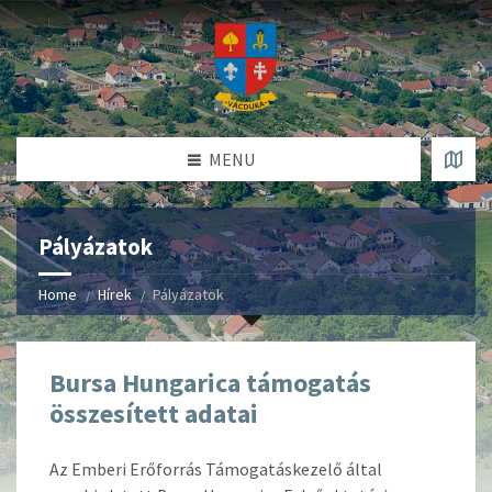
MENU
Pályázatok
Home
Hírek
Pályázatok
Bursa Hungarica támogatás
összesített adatai
Az Emberi Erőforrás Támogatáskezelő által