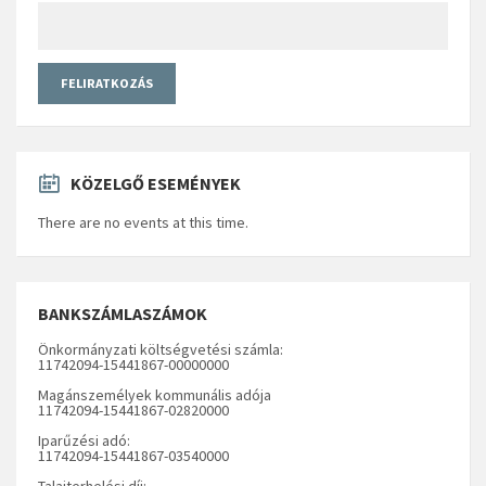
KÖZELGŐ ESEMÉNYEK
There are no events at this time.
BANKSZÁMLASZÁMOK
Önkormányzati költségvetési számla:
11742094-15441867-00000000
Magánszemélyek kommunális adója
11742094-15441867-02820000
Iparűzési adó:
11742094-15441867-03540000
Talajterhelési díj: