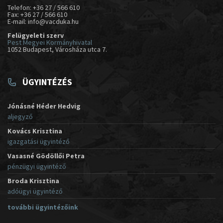
Telefon: +36 27 / 566 610
Fax: +36 27 / 566 610
E-mail: info@vacduka.hu
Felügyeleti szerv
Pest Megyei Kormányhivatal
1052 Budapest, Városháza utca 7.
ÜGYINTÉZÉS
Jónásné Héder Hedvig
aljegyző
Kovács Krisztina
igazgatási ügyintéző
Vasasné Gödöllői Petra
pénzügyi ügyintéző
Broda Krisztina
adóügyi ügyintéző
további ügyintézőink