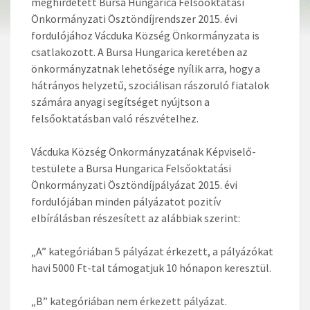
meghirdetett Bursa Hungarica Felsőoktatási
Önkormányzati Ösztöndíjrendszer 2015. évi
fordulójához Vácduka Község Önkormányzata is
csatlakozott. A Bursa Hungarica keretében az
önkormányzatnak lehetősége nyílik arra, hogy a
hátrányos helyzetű, szociálisan rászoruló fiatalok
számára anyagi segítséget nyújtson a
felsőoktatásban való részvételhez.
Vácduka Község Önkormányzatának Képviselő-
testülete a Bursa Hungarica Felsőoktatási
Önkormányzati Ösztöndíjpályázat 2015. évi
fordulójában minden pályázatot pozitív
elbírálásban részesített az alábbiak szerint:
„A” kategóriában 5 pályázat érkezett, a pályázókat
havi 5000 Ft-tal támogatjuk 10 hónapon keresztül.
„B” kategóriában nem érkezett pályázat.