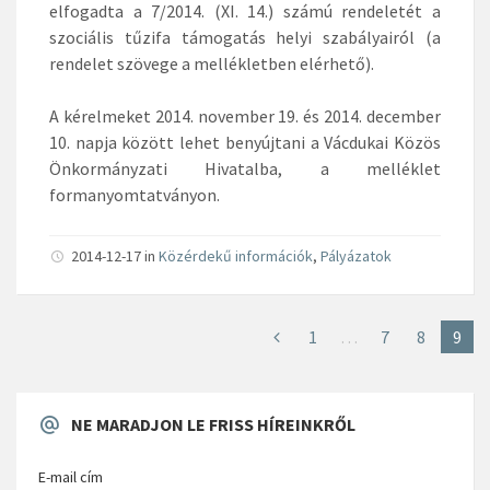
elfogadta a 7/2014. (XI. 14.) számú rendeletét a
szociális tűzifa támogatás helyi szabályairól (a
rendelet szövege a mellékletben elérhető).
A kérelmeket 2014. november 19. és 2014. december
10. napja között lehet benyújtani a Vácdukai Közös
Önkormányzati Hivatalba, a melléklet
formanyomtatványon.
2014-12-17
in
Közérdekű információk
,
Pályázatok
1
…
7
8
9
NE MARADJON LE FRISS HÍREINKRŐL
E-mail cím