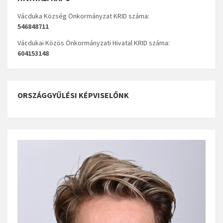
Vácduka Község Önkormányzat KRID száma:
546848711
Vácdukai Közös Önkormányzati Hivatal KRID száma:
604153148
ORSZÁGGYŰLÉSI KÉPVISELŐNK