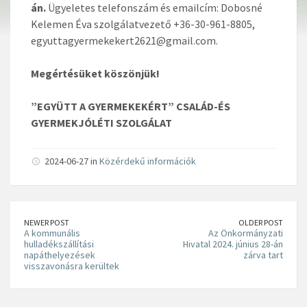
án.
Ügyeletes telefonszám és emailcím:
Dobosné
Kelemen Éva szolgálatvezető +36-30-961-8805,
egyuttagyermekekert2621@gmail.com.
Megértésüket köszönjük!
”EGYÜTT A GYERMEKEKÉRT”
CSALÁD-ÉS
GYERMEKJÓLÉTI SZOLGÁLAT
2024-06-27 in
Közérdekű információk
NEWER POST
OLDER POST
A kommunális
Az Önkormányzati
hulladékszállítási
Hivatal 2024. június 28-án
napáthelyezések
zárva tart
visszavonásra kerültek