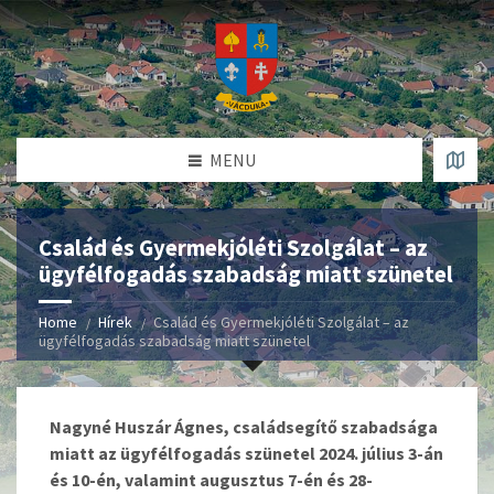
MENU
Család és Gyermekjóléti Szolgálat – az
ügyfélfogadás szabadság miatt szünetel
Home
Hírek
Család és Gyermekjóléti Szolgálat – az
ügyfélfogadás szabadság miatt szünetel
Nagyné Huszár Ágnes, családsegítő szabadsága
miatt az ügyfélfogadás szünetel 2024. július 3-án
és 10-én, valamint augusztus 7-én és 28-