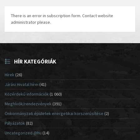
There is an error in subscription form. Contact website
administrator please.
HÍR KATEGÓRIÁK
Hírek
(26)
Járási Hivatal hírei
(41)
Közérdekű információk
(1 060)
Meghívók/rendezvények
(391)
Önkormányzati épületek energetikai korszerűsítése
(2)
Pályázatok
(82)
Uncategorized @hu
(14)