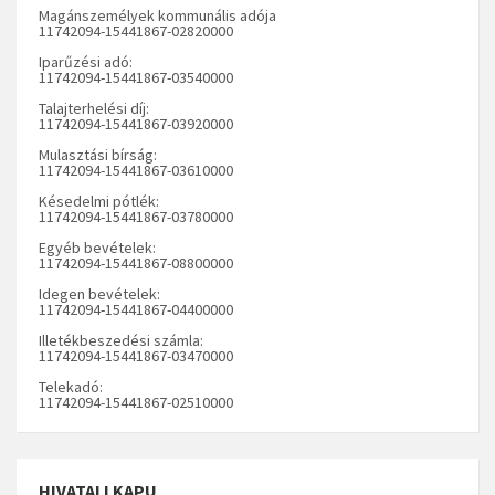
Magánszemélyek kommunális adója
11742094-15441867-02820000
Iparűzési adó:
11742094-15441867-03540000
Talajterhelési díj:
11742094-15441867-03920000
Mulasztási bírság:
11742094-15441867-03610000
Késedelmi pótlék:
11742094-15441867-03780000
Egyéb bevételek:
11742094-15441867-08800000
Idegen bevételek:
11742094-15441867-04400000
Illetékbeszedési számla:
11742094-15441867-03470000
Telekadó:
11742094-15441867-02510000
HIVATALI KAPU