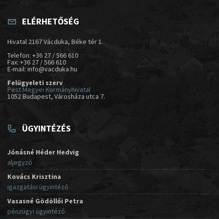
ELÉRHETŐSÉG
Hivatal 2167 Vácduka, Béke tér 1.
Telefon: +36 27 / 566 610
Fax: +36 27 / 566 610
E-mail: info@vacduka.hu
Felügyeleti szerv
Pest Megyei Kormányhivatal
1052 Budapest, Városháza utca 7.
ÜGYINTÉZÉS
Jónásné Héder Hedvig
aljegyző
Kovács Krisztina
igazgatási ügyintéző
Vasasné Gödöllői Petra
pénzügyi ügyintéző