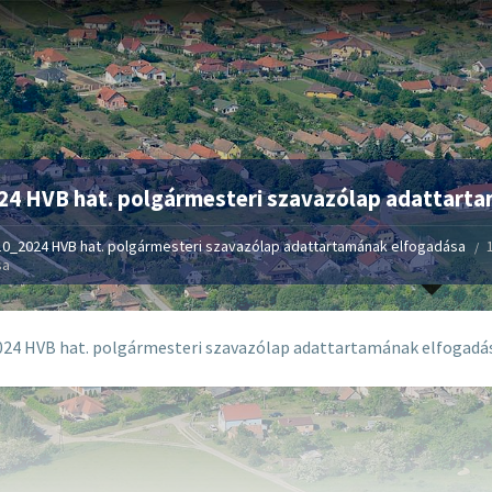
24 HVB hat. polgármesteri szavazólap adattart
10_2024 HVB hat. polgármesteri szavazólap adattartamának elfogadása
sa
24 HVB hat. polgármesteri szavazólap adattartamának elfogadá