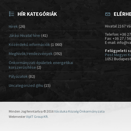
HÍR KATEGÓRIÁK
ELÉRH
Hivatal 2167 Vá
Hírek
(26)
Telefon: +36 27
Járási Hivatal hírei
(41)
Fax: +36 27 / 5
E-mail: info@v
Közérdekű információk
(1 060)
Felügyeleti s
Meghívók/rendezvények
(392)
Pest Megyei K
1052 Budapest,
Önkormányzati épületek energetikai
korszerűsítése
(2)
Pályázatok
(82)
Uncategorized @hu
(15)
Minden Jog fenntartva © 2016
Vácduka Község Önkormányzata
Webmester
VipIT Group Kft.