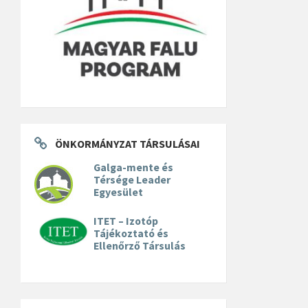
ÖNKORMÁNYZAT TÁRSULÁSAI
Galga-mente és
Térsége Leader
Egyesület
ITET – Izotóp
Tájékoztató és
Ellenőrző Társulás