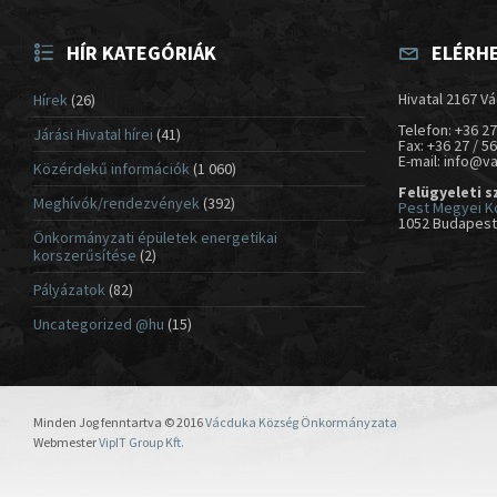
HÍR KATEGÓRIÁK
ELÉRH
Hivatal 2167 Vá
Hírek
(26)
Telefon: +36 27
Járási Hivatal hírei
(41)
Fax: +36 27 / 5
E-mail: info@v
Közérdekű információk
(1 060)
Felügyeleti s
Meghívók/rendezvények
(392)
Pest Megyei K
1052 Budapest,
Önkormányzati épületek energetikai
korszerűsítése
(2)
Pályázatok
(82)
Uncategorized @hu
(15)
Minden Jog fenntartva © 2016
Vácduka Község Önkormányzata
Webmester
VipIT Group Kft.