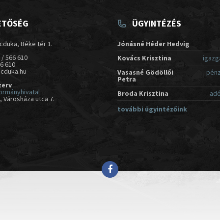
ETŐSÉG
ÜGYINTÉZÉS
cduka, Béke tér 1.
Jónásné Héder Hedvig
 / 566 610
Kovács Krisztina
igazg
66 610
acduka.hu
Vasasné Gödöllői
pénz
Petra
zerv
ormányhivatal
Broda Krisztina
adó
 Városháza utca 7.
további ügyintézőink