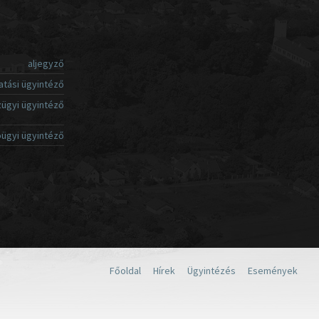
aljegyző
atási ügyintéző
ügyi ügyintéző
ügyi ügyintéző
Főoldal
Hírek
Ügyintézés
Események