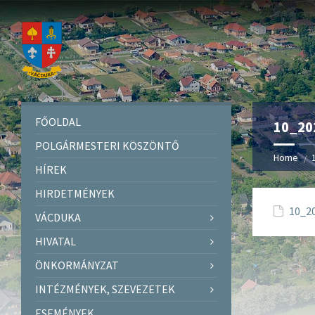
FŐOLDAL
10_20
POLGÁRMESTERI KÖSZÖNTŐ
Home
HÍREK
HIRDETMÉNYEK
10_2
VÁCDUKA
HIVATAL
ÖNKORMÁNYZAT
INTÉZMÉNYEK, SZEVEZETEK
ESEMÉNYEK