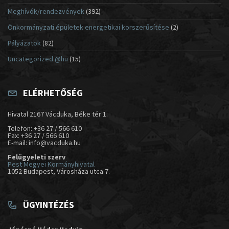
Meghívók/rendezvények
(392)
Önkormányzati épületek energetikai korszerűsítése
(2)
Pályázatok
(82)
Uncategorized @hu
(15)
ELÉRHETŐSÉG
Hivatal 2167 Vácduka, Béke tér 1.
Telefon: +36 27 / 566 610
Fax: +36 27 / 566 610
E-mail: info@vacduka.hu
Felügyeleti szerv
Pest Megyei Kormányhivatal
1052 Budapest, Városháza utca 7.
ÜGYINTÉZÉS