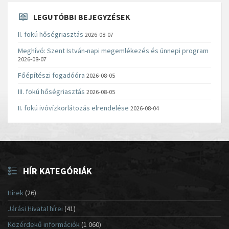
LEGUTÓBBI BEJEGYZÉSEK
II. fokú hőségriasztás
2026-08-07
Meghívó: Szent István-napi megemlékezés és ünnepi program
2026-08-07
Főépítészi fogadóóra
2026-08-05
III. fokú hőségriasztás
2026-08-05
II. fokú ivóvízkorlátozás elrendelése
2026-08-04
HÍR KATEGÓRIÁK
Hírek
(26)
Járási Hivatal hírei
(41)
Közérdekű információk
(1 060)