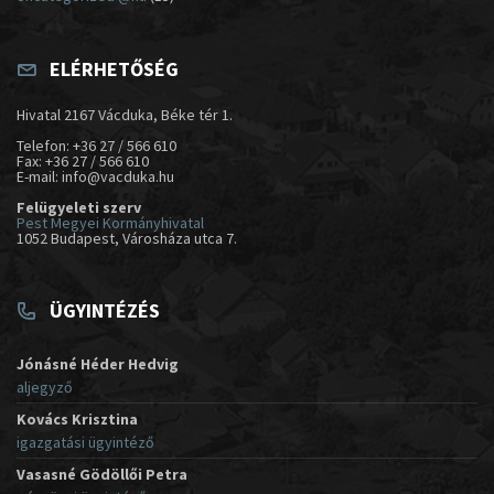
ELÉRHETŐSÉG
Hivatal 2167 Vácduka, Béke tér 1.
Telefon: +36 27 / 566 610
Fax: +36 27 / 566 610
E-mail: info@vacduka.hu
Felügyeleti szerv
Pest Megyei Kormányhivatal
1052 Budapest, Városháza utca 7.
ÜGYINTÉZÉS
Jónásné Héder Hedvig
aljegyző
Kovács Krisztina
igazgatási ügyintéző
Vasasné Gödöllői Petra