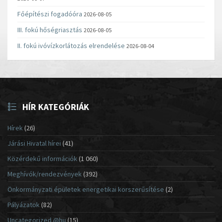
Főépítészi fogadóóra
2026-08-05
III. fokú hőségriasztás
2026-08-05
II. fokú ivóvízkorlátozás elrendelése
2026-08-04
HÍR KATEGÓRIÁK
Hírek
(26)
Járási Hivatal hírei
(41)
Közérdekű információk
(1 060)
Meghívók/rendezvények
(392)
Önkormányzati épületek energetikai korszerűsítése
(2)
Pályázatok
(82)
Uncategorized @hu
(15)