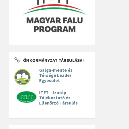
ÖNKORMÁNYZAT TÁRSULÁSAI
Galga-mente és
Térsége Leader
Egyesület
ITET – Izotóp
Tájékoztató és
Ellenőrző Társulás