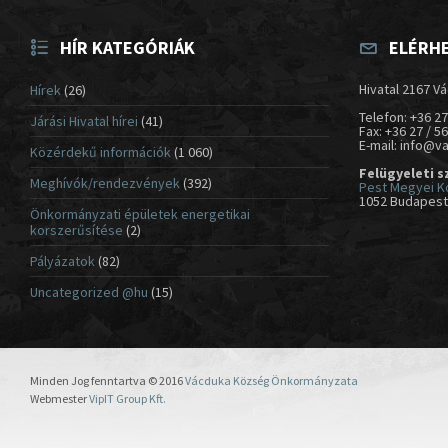
HÍR KATEGÓRIÁK
ELÉRH
Hivatal 2167 Vá
Hírek
(26)
Telefon: +36 27
Járási Hivatal hírei
(41)
Fax: +36 27 / 5
E-mail: info@v
Közérdekű információk
(1 060)
Felügyeleti s
Meghívók/rendezvények
(392)
Pest Megyei K
1052 Budapest,
Önkormányzati épületek energetikai
korszerűsítése
(2)
Pályázatok
(82)
Uncategorized @hu
(15)
Minden Jog fenntartva © 2016
Vácduka Község Önkormányzata
Webmester
VipIT Group Kft.