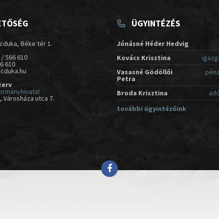
ETŐSÉG
ÜGYINTÉZÉS
cduka, Béke tér 1.
Jónásné Héder Hedvig
 / 566 610
Kovács Krisztina
igazg
66 610
acduka.hu
Vasasné Gödöllői
pénz
Petra
zerv
ormányhivatal
Broda Krisztina
adó
 Városháza utca 7.
további ügyintézőink