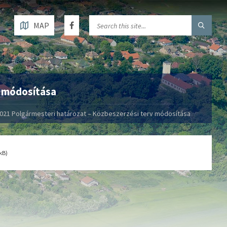
MAP
v módosítása
021 Polgármesteri határozat – Közbeszerzési terv módosítása
kB)