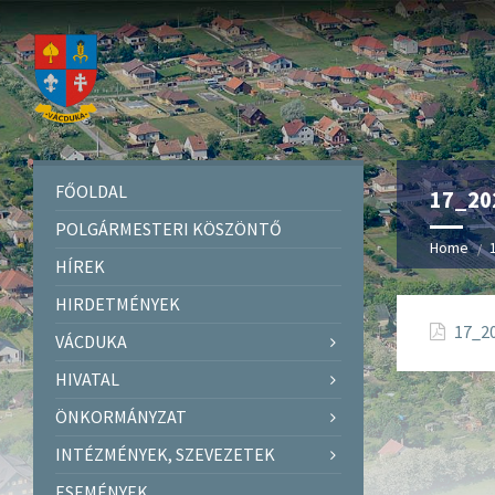
FŐOLDAL
17_202
POLGÁRMESTERI KÖSZÖNTŐ
Home
HÍREK
HIRDETMÉNYEK
17_20
VÁCDUKA
HIVATAL
ÖNKORMÁNYZAT
INTÉZMÉNYEK, SZEVEZETEK
ESEMÉNYEK