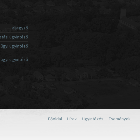
aljegyző
atási ügyintéző
ügyi ügyintéző
ügyi ügyintéző
Főoldal
Hírek
Ügyintézés
Események