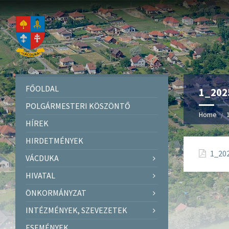
FŐOLDAL
1_2025
POLGÁRMESTERI KÖSZÖNTŐ
Home
HÍREK
HIRDETMÉNYEK
1_202
VÁCDUKA
HIVATAL
ÖNKORMÁNYZAT
INTÉZMÉNYEK, SZEVEZETEK
ESEMÉNYEK