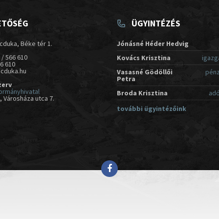
ETŐSÉG
ÜGYINTÉZÉS
cduka, Béke tér 1.
Jónásné Héder Hedvig
 / 566 610
Kovács Krisztina
igazg
66 610
acduka.hu
Vasasné Gödöllői
pénz
Petra
zerv
ormányhivatal
Broda Krisztina
adó
 Városháza utca 7.
további ügyintézőink