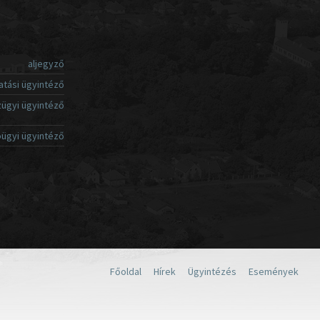
aljegyző
atási ügyintéző
ügyi ügyintéző
ügyi ügyintéző
Főoldal
Hírek
Ügyintézés
Események