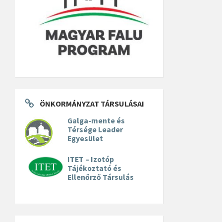
ÖNKORMÁNYZAT TÁRSULÁSAI
Galga-mente és
Térsége Leader
Egyesület
ITET – Izotóp
Tájékoztató és
Ellenőrző Társulás