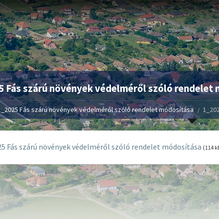
 Fás szárú növények védelméről szóló rendelet
1_2025 Fás szárú növények védelméről szóló rendelet módosítása
1_202
5 Fás szárú növények védelméről szóló rendelet módosítása
(114 k