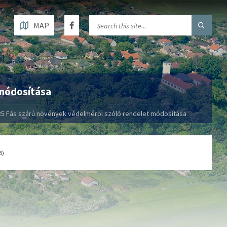
MAP
 módosítása
5 Fás szárú növények védelméről szóló rendelet módosítása
B)