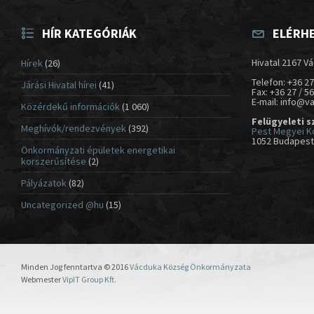
HÍR KATEGÓRIÁK
ELÉRH
Hivatal 2167 Vá
Hírek
(26)
Telefon: +36 27
Járási Hivatal hírei
(41)
Fax: +36 27 / 5
E-mail: info@v
Közérdekű információk
(1 060)
Felügyeleti s
Meghívók/rendezvények
(392)
Pest Megyei K
1052 Budapest,
Önkormányzati épületek energetikai
korszerűsítése
(2)
Pályázatok
(82)
Uncategorized @hu
(15)
Minden Jog fenntartva © 2016
Vácduka Község Önkormányzata
Webmester
VipIT Group Kft.