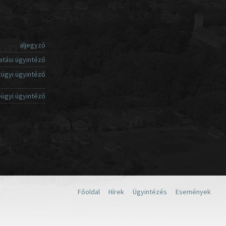
aljegyző
atási ügyintéző
ügyi ügyintéző
ügyi ügyintéző
Főoldal
Hírek
Ügyintézés
Események