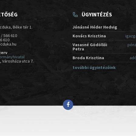
ETŐSÉG
ÜGYINTÉZÉS
cduka, Béke tér 1.
Jónásné Héder Hedvig
 / 566 610
Kovács Krisztina
igazg
66 610
acduka.hu
Vasasné Gödöllői
pénz
Petra
zerv
ormányhivatal
Broda Krisztina
adó
 Városháza utca 7.
további ügyintézőink