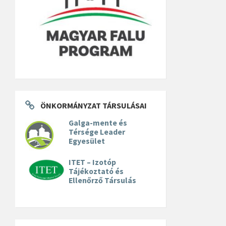
ÖNKORMÁNYZAT TÁRSULÁSAI
Galga-mente és
Térsége Leader
Egyesület
ITET – Izotóp
Tájékoztató és
Ellenőrző Társulás