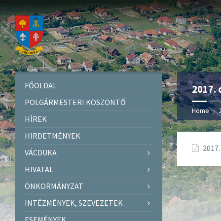
FŐOLDAL
2017. 
POLGÁRMESTERI KÖSZÖNTŐ
Home
HÍREK
HIRDETMÉNYEK
2017.
VÁCDUKA
HIVATAL
ÖNKORMÁNYZAT
INTÉZMÉNYEK, SZEVEZETEK
ESEMÉNYEK