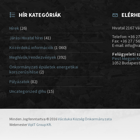
HÍR KATEGÓRIÁK
ELÉRH
Hivatal 2167 Vá
Hírek
(26)
Telefon: +36 27
Járási Hivatal hírei
(41)
Fax: +36 27 / 5
E-mail: info@v
Közérdekű információk
(1 060)
Felügyeleti s
Meghívók/rendezvények
(392)
Pest Megyei K
1052 Budapest,
Önkormányzati épületek energetikai
korszerűsítése
(2)
Pályázatok
(82)
Uncategorized @hu
(15)
Minden Jog fenntartva © 2016
Vácduka Község Önkormányzata
Webmester
VipIT Group Kft.