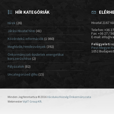
HÍR KATEGÓRIÁK
ELÉRH
Hivatal 2167 Vá
Hírek
(26)
Telefon: +36 27
Járási Hivatal hírei
(41)
Fax: +36 27 / 5
E-mail: info@v
Közérdekű információk
(1 060)
Felügyeleti s
Meghívók/rendezvények
(392)
Pest Megyei K
1052 Budapest,
Önkormányzati épületek energetikai
korszerűsítése
(2)
Pályázatok
(82)
Uncategorized @hu
(15)
Minden Jog fenntartva © 2016
Vácduka Község Önkormányzata
Webmester
VipIT Group Kft.