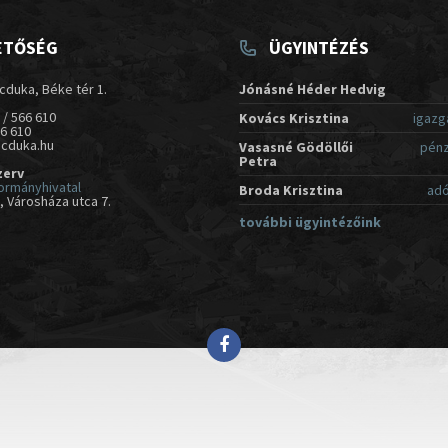
ETŐSÉG
ÜGYINTÉZÉS
cduka, Béke tér 1.
Jónásné Héder Hedvig
 / 566 610
Kovács Krisztina
igazg
66 610
acduka.hu
Vasasné Gödöllői
pénz
Petra
zerv
ormányhivatal
Broda Krisztina
adó
 Városháza utca 7.
további ügyintézőink