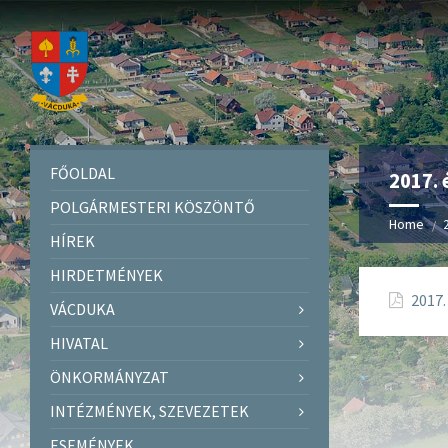
FŐOLDAL
2017. 
POLGÁRMESTERI KÖSZÖNTŐ
Home
HÍREK
HIRDETMÉNYEK
2017.
VÁCDUKA
HIVATAL
ÖNKORMÁNYZAT
INTÉZMÉNYEK, SZEVEZETEK
ESEMÉNYEK