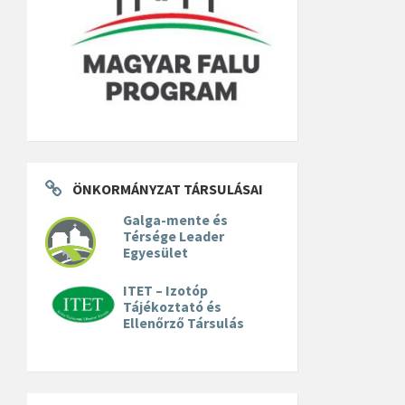
ÖNKORMÁNYZAT TÁRSULÁSAI
Galga-mente és
Térsége Leader
Egyesület
ITET – Izotóp
Tájékoztató és
Ellenőrző Társulás