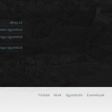
aljegyző
atási ügyintéző
ügyi ügyintéző
ügyi ügyintéző
Főoldal
Hírek
Ügyintézés
Események