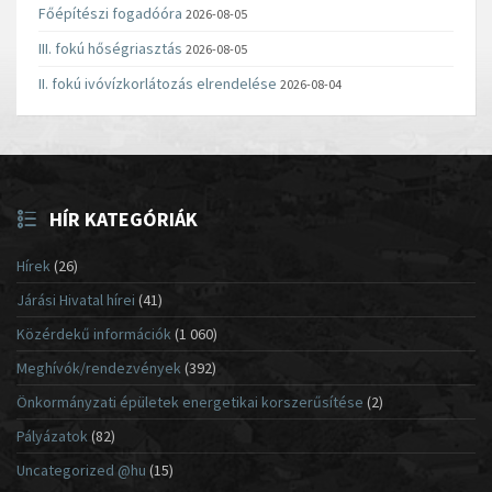
Főépítészi fogadóóra
2026-08-05
III. fokú hőségriasztás
2026-08-05
II. fokú ivóvízkorlátozás elrendelése
2026-08-04
HÍR KATEGÓRIÁK
Hírek
(26)
Járási Hivatal hírei
(41)
Közérdekű információk
(1 060)
Meghívók/rendezvények
(392)
Önkormányzati épületek energetikai korszerűsítése
(2)
Pályázatok
(82)
Uncategorized @hu
(15)