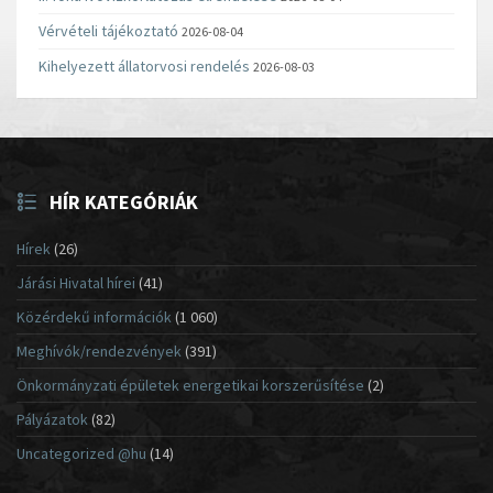
Vérvételi tájékoztató
2026-08-04
Kihelyezett állatorvosi rendelés
2026-08-03
HÍR KATEGÓRIÁK
Hírek
(26)
Járási Hivatal hírei
(41)
Közérdekű információk
(1 060)
Meghívók/rendezvények
(391)
Önkormányzati épületek energetikai korszerűsítése
(2)
Pályázatok
(82)
Uncategorized @hu
(14)