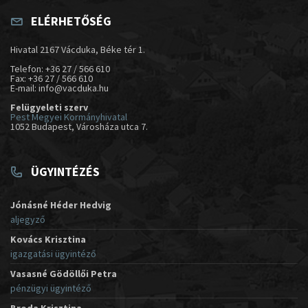
ELÉRHETŐSÉG
Hivatal 2167 Vácduka, Béke tér 1.
Telefon: +36 27 / 566 610
Fax: +36 27 / 566 610
E-mail: info@vacduka.hu
Felügyeleti szerv
Pest Megyei Kormányhivatal
1052 Budapest, Városháza utca 7.
ÜGYINTÉZÉS
Jónásné Héder Hedvig
aljegyző
Kovács Krisztina
igazgatási ügyintéző
Vasasné Gödöllői Petra
pénzügyi ügyintéző
Broda Krisztina