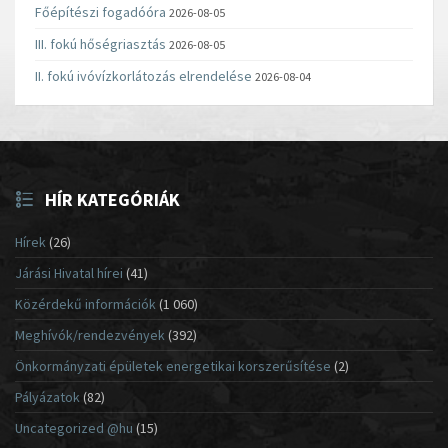
Főépítészi fogadóóra
2026-08-05
III. fokú hőségriasztás
2026-08-05
II. fokú ivóvízkorlátozás elrendelése
2026-08-04
HÍR KATEGÓRIÁK
Hírek
(26)
Járási Hivatal hírei
(41)
Közérdekű információk
(1 060)
Meghívók/rendezvények
(392)
Önkormányzati épületek energetikai korszerűsítése
(2)
Pályázatok
(82)
Uncategorized @hu
(15)