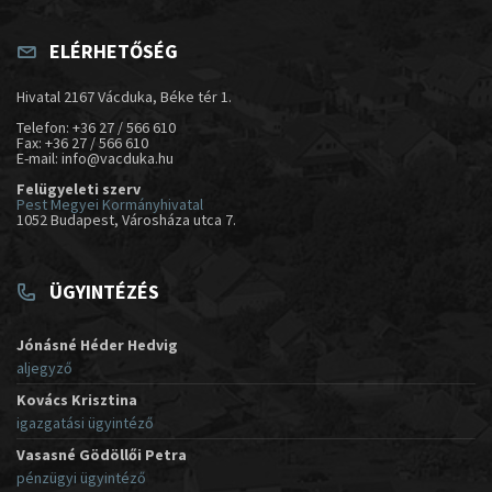
ELÉRHETŐSÉG
Hivatal 2167 Vácduka, Béke tér 1.
Telefon: +36 27 / 566 610
Fax: +36 27 / 566 610
E-mail: info@vacduka.hu
Felügyeleti szerv
Pest Megyei Kormányhivatal
1052 Budapest, Városháza utca 7.
ÜGYINTÉZÉS
Jónásné Héder Hedvig
aljegyző
Kovács Krisztina
igazgatási ügyintéző
Vasasné Gödöllői Petra
pénzügyi ügyintéző