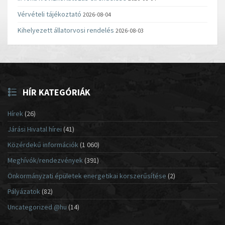
Vérvételi tájékoztató
2026-08-04
Kihelyezett állatorvosi rendelés
2026-08-03
HÍR KATEGÓRIÁK
Hírek
(26)
Járási Hivatal hírei
(41)
Közérdekű információk
(1 060)
Meghívók/rendezvények
(391)
Önkormányzati épületek energetikai korszerűsítése
(2)
Pályázatok
(82)
Uncategorized @hu
(14)