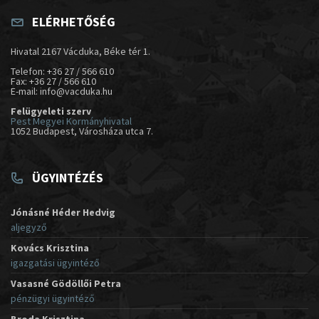
ELÉRHETŐSÉG
Hivatal 2167 Vácduka, Béke tér 1.
Telefon: +36 27 / 566 610
Fax: +36 27 / 566 610
E-mail: info@vacduka.hu
Felügyeleti szerv
Pest Megyei Kormányhivatal
1052 Budapest, Városháza utca 7.
ÜGYINTÉZÉS
Jónásné Héder Hedvig
aljegyző
Kovács Krisztina
igazgatási ügyintéző
Vasasné Gödöllői Petra
pénzügyi ügyintéző
Broda Krisztina