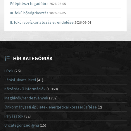
Főépítészi fogadóóra
2026-08-05
III. fokú hőségriasztás
2026-08-05
II. fokú ivóvízkorlátozás elrendelése
2026-08-04
HÍR KATEGÓRIÁK
Hírek
(26)
Járási Hivatal hírei
(41)
Közérdekű információk
(1 060)
Meghívók/rendezvények
(392)
Önkormányzati épületek energetikai korszerűsítése
(2)
Pályázatok
(82)
Uncategorized @hu
(15)