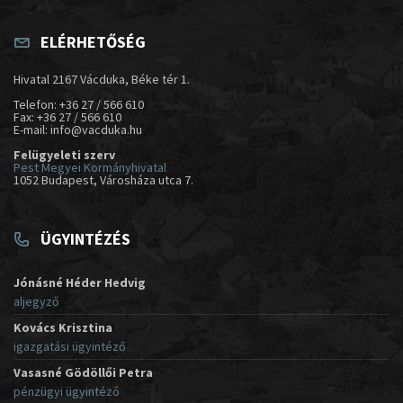
ELÉRHETŐSÉG
Hivatal 2167 Vácduka, Béke tér 1.
Telefon: +36 27 / 566 610
Fax: +36 27 / 566 610
E-mail: info@vacduka.hu
Felügyeleti szerv
Pest Megyei Kormányhivatal
1052 Budapest, Városháza utca 7.
ÜGYINTÉZÉS
Jónásné Héder Hedvig
aljegyző
Kovács Krisztina
igazgatási ügyintéző
Vasasné Gödöllői Petra
pénzügyi ügyintéző