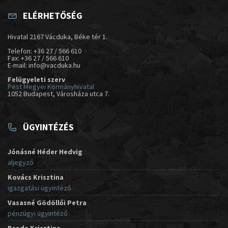
ELÉRHETŐSÉG
Hivatal 2167 Vácduka, Béke tér 1.
Telefon: +36 27 / 566 610
Fax: +36 27 / 566 610
E-mail: info@vacduka.hu
Felügyeleti szerv
Pest Megyei Kormányhivatal
1052 Budapest, Városháza utca 7.
ÜGYINTÉZÉS
Jónásné Héder Hedvig
aljegyző
Kovács Krisztina
igazgatási ügyintéző
Vasasné Gödöllői Petra
pénzügyi ügyintéző
Broda Krisztina