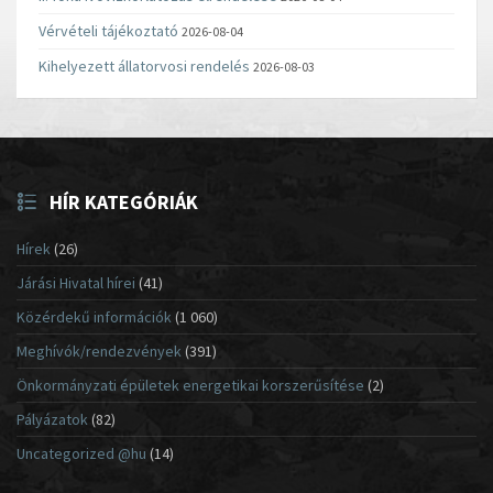
Vérvételi tájékoztató
2026-08-04
Kihelyezett állatorvosi rendelés
2026-08-03
HÍR KATEGÓRIÁK
Hírek
(26)
Járási Hivatal hírei
(41)
Közérdekű információk
(1 060)
Meghívók/rendezvények
(391)
Önkormányzati épületek energetikai korszerűsítése
(2)
Pályázatok
(82)
Uncategorized @hu
(14)