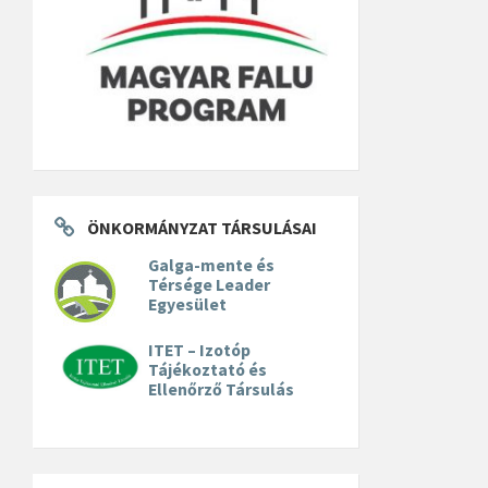
ÖNKORMÁNYZAT TÁRSULÁSAI
Galga-mente és
Térsége Leader
Egyesület
ITET – Izotóp
Tájékoztató és
Ellenőrző Társulás