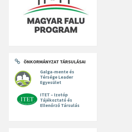
ÖNKORMÁNYZAT TÁRSULÁSAI
Galga-mente és
Térsége Leader
Egyesület
ITET – Izotóp
Tájékoztató és
Ellenőrző Társulás