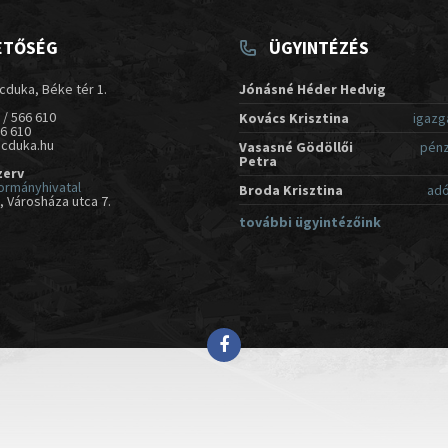
ETŐSÉG
ÜGYINTÉZÉS
cduka, Béke tér 1.
Jónásné Héder Hedvig
 / 566 610
Kovács Krisztina
igazg
66 610
acduka.hu
Vasasné Gödöllői
pénz
Petra
zerv
ormányhivatal
Broda Krisztina
adó
 Városháza utca 7.
további ügyintézőink