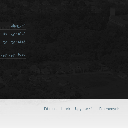
aljegyző
atási ügyintéző
ügyi ügyintéző
ügyi ügyintéző
Főoldal
Hírek
Ügyintézés
Események