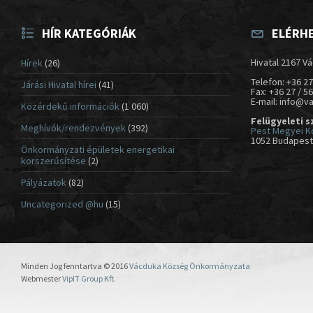
HÍR KATEGÓRIÁK
ELÉRH
Hivatal 2167 Vá
Hírek
(26)
Telefon: +36 27
Járási Hivatal hírei
(41)
Fax: +36 27 / 5
E-mail: info@v
Közérdekű információk
(1 060)
Felügyeleti s
Meghívók/rendezvények
(392)
Pest Megyei K
1052 Budapest,
Önkormányzati épületek energetikai
korszerűsítése
(2)
Pályázatok
(82)
Uncategorized @hu
(15)
Minden Jog fenntartva © 2016
Vácduka Község Önkormányzata
Webmester
VipIT Group Kft.