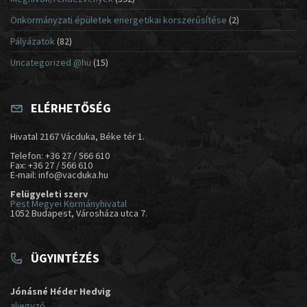
Önkormányzati épületek energetikai korszerűsítése
(2)
Pályázatok
(82)
Uncategorized @hu
(15)
ELÉRHETŐSÉG
Hivatal 2167 Vácduka, Béke tér 1.
Telefon: +36 27 / 566 610
Fax: +36 27 / 566 610
E-mail: info@vacduka.hu
Felügyeleti szerv
Pest Megyei Kormányhivatal
1052 Budapest, Városháza utca 7.
ÜGYINTÉZÉS
Jónásné Héder Hedvig
aljegyző