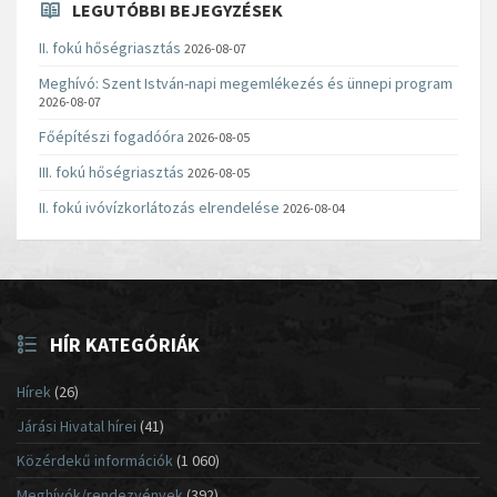
LEGUTÓBBI BEJEGYZÉSEK
II. fokú hőségriasztás
2026-08-07
Meghívó: Szent István-napi megemlékezés és ünnepi program
2026-08-07
Főépítészi fogadóóra
2026-08-05
III. fokú hőségriasztás
2026-08-05
II. fokú ivóvízkorlátozás elrendelése
2026-08-04
HÍR KATEGÓRIÁK
Hírek
(26)
Járási Hivatal hírei
(41)
Közérdekű információk
(1 060)
Meghívók/rendezvények
(392)