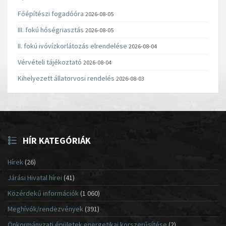
Főépítészi fogadóóra
2026-08-05
III. fokú hőségriasztás
2026-08-05
II. fokú ivóvízkorlátozás elrendelése
2026-08-04
Vérvételi tájékoztató
2026-08-04
Kihelyezett állatorvosi rendelés
2026-08-03
HÍR KATEGÓRIÁK
Hírek
(26)
Járási Hivatal hírei
(41)
Közérdekű információk
(1 060)
Meghívók/rendezvények
(391)
Önkormányzati épületek energetikai korszerűsítése
(2)