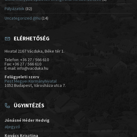
Pályázatok
(82)
Uncategorized @hu
(14)
ELÉRHETŐSÉG
Hivatal 2167 Vácduka, Béke tér 1.
Telefon: +36 27 / 566 610
Fax: +36 27 / 566 610
E-mail: info@vacduka.hu
Felügyeleti szerv
Pest Megyei Kormányhivatal
1052 Budapest, Városháza utca 7.
ÜGYINTÉZÉS
Jónásné Héder Hedvig
aljegyző
Kovács Krisztina