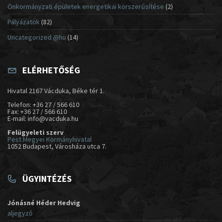
Önkormányzati épületek energetikai korszerűsítése
(2)
Pályázatok
(82)
Uncategorized @hu
(14)
ELÉRHETŐSÉG
Hivatal 2167 Vácduka, Béke tér 1.
Telefon: +36 27 / 566 610
Fax: +36 27 / 566 610
E-mail: info@vacduka.hu
Felügyeleti szerv
Pest Megyei Kormányhivatal
1052 Budapest, Városháza utca 7.
ÜGYINTÉZÉS
Jónásné Héder Hedvig
aljegyző