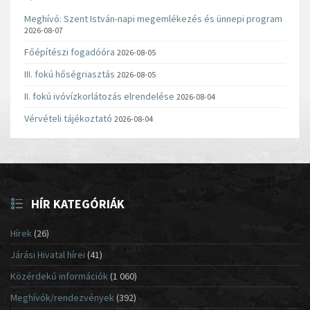
Meghívó: Szent István-napi megemlékezés és ünnepi program
2026-08-07
Főépítészi fogadóóra
2026-08-05
III. fokú hőségriasztás
2026-08-05
II. fokú ivóvízkorlátozás elrendelése
2026-08-04
Vérvételi tájékoztató
2026-08-04
HÍR KATEGÓRIÁK
Hírek
(26)
Járási Hivatal hírei
(41)
Közérdekű információk
(1 060)
Meghívók/rendezvények
(392)