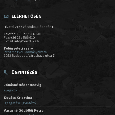
ELÉRHETŐSÉG
Hivatal 2167 Vácduka, Béke tér 1.
Telefon: +36 27 / 566 610
Fax: +36 27 / 566 610
E-mail: info@vacduka.hu
Felügyeleti szerv
Pest Megyei Kormányhivatal
1052 Budapest, Városháza utca 7.
ÜGYINTÉZÉS
Jónásné Héder Hedvig
aljegyző
Kovács Krisztina
igazgatási ügyintéző
Vasasné Gödöllői Petra