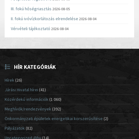
III. fokú hőségriasztás
2026-08-05
II. fokú ivóvízkorlátozás elrendelése
2026-08-04
Vérvételi tájékoztató
2026-08-04
HÍR KATEGÓRIÁK
Hírek
(26)
Járási Hivatal hírei
(41)
Közérdekű információk
(1 060)
Meghívók/rendezvények
(392)
Önkormányzati épületek energetikai korszerűsítése
(2)
Pályázatok
(82)
Uncategorized @hu
(14)