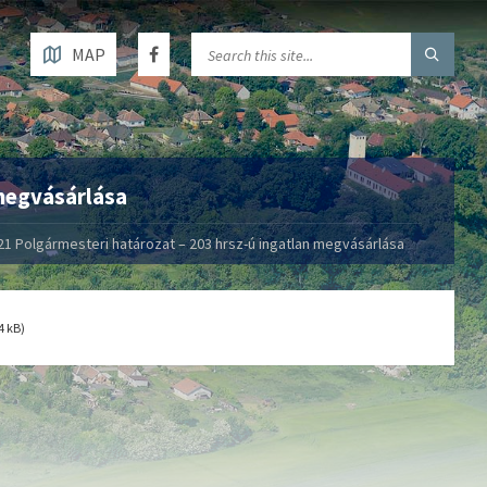
MAP
 megvásárlása
1 Polgármesteri határozat – 203 hrsz-ú ingatlan megvásárlása
4 kB)