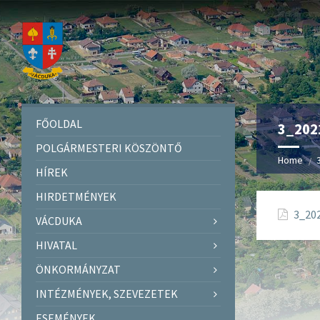
FŐOLDAL
3_2021
POLGÁRMESTERI KÖSZÖNTŐ
Home
HÍREK
HIRDETMÉNYEK
3_202
VÁCDUKA
HIVATAL
ÖNKORMÁNYZAT
INTÉZMÉNYEK, SZEVEZETEK
ESEMÉNYEK