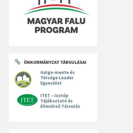
ÖNKORMÁNYZAT TÁRSULÁSAI
Galga-mente és
Térsége Leader
Egyesület
ITET – Izotóp
Tájékoztató és
Ellenőrző Társulás